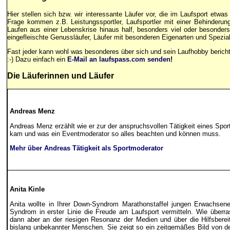
Hier stellen sich bzw. wir interessante Läufer vor, die im Laufsport etwa
Frage kommen z.B. Leistungssportler, Laufsportler mit einer Behinderun
Laufen aus einer Lebenskrise hinaus half, besonders viel oder besonders 
eingefleischte Genussläufer, Läufer mit besonderen Eigenarten und Speziali
Fast jeder kann wohl was besonderes über sich und sein Laufhobby berichte
:-) Dazu einfach ein
E-Mail an laufspass.com senden
!
Die Läuferinnen und Läufer
Andreas Menz
Andreas Menz erzählt wie er zur der anspruchsvollen Tätigkeit eines Spo
kam und was ein Eventmoderator so alles beachten und können muss.
Mehr über Andreas Tätigkeit als Sportmoderator
Anita Kinle
Anita wollte in Ihrer
Down-Syndrom Marathonstaffel
jungen Erwachsen
Syndrom in erster Linie die Freude am Laufsport vermitteln. Wie überr
dann aber an der riesigen Resonanz der Medien und über die Hilfsbereit
bislang unbekannter Menschen. Sie zeigt so ein zeitgemäßes Bild von 