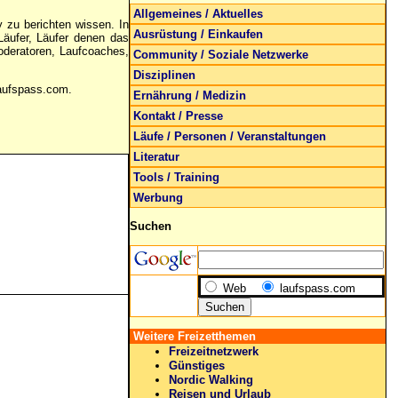
Allgemeines / Aktuelles
y zu berichten wissen. In
Ausrüstung / Einkaufen
Läufer, Läufer denen das
moderatoren, Laufcoaches,
Community / Soziale Netzwerke
Disziplinen
laufspass.com.
Ernährung / Medizin
Kontakt / Presse
Läufe / Personen / Veranstaltungen
Literatur
Tools / Training
Werbung
Suchen
Web
laufspass.com
Weitere Freizetthemen
Freizeitnetzwerk
Günstiges
Nordic Walking
Reisen und Urlaub