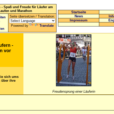
 - Spaß und Freude für Läufer am
Laufen und Marathon
Startseite
News
Inh
Seite übersetzen / Translation:
iten
Impressum
Eng
n
Powered by
Translate
len
ufern -
n vor
die sich ums
 über ihre
Freudensprung einer Läuferin