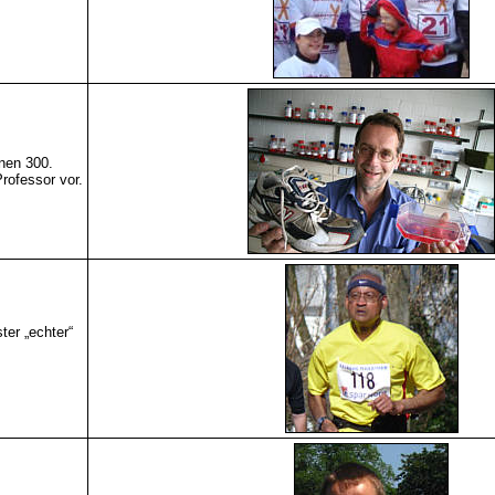
inen 300.
ofessor vor.
ter „echter“