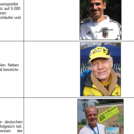
sensportler
tz auf 5.000
isen.
onläufer und
llen. Neben
al besetzte
en deutschen
lgreich teil,
trennen der