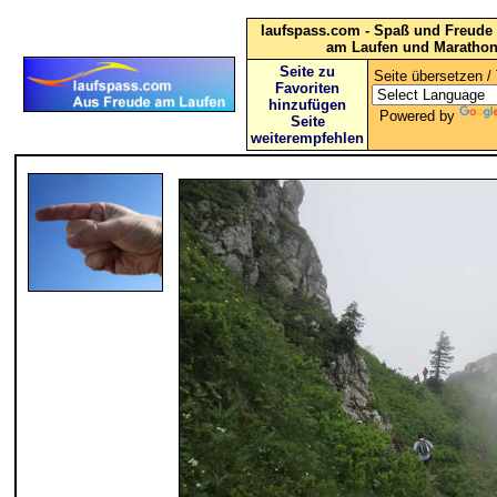
laufspass.com - Spaß und Freude 
am Laufen und Maratho
Seite zu
Seite übersetzen / 
Favoriten
hinzufügen
Powered by
Seite
weiterempfehlen