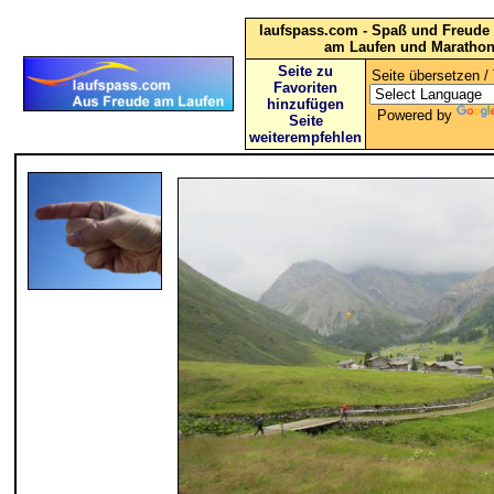
laufspass.com - Spaß und Freude 
am Laufen und Maratho
Seite zu
Seite übersetzen / 
Favoriten
hinzufügen
Powered by
Seite
weiterempfehlen