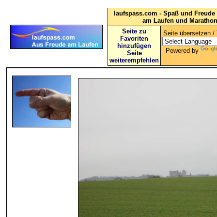
laufspass.com - Spaß und Freude 
am Laufen und Maratho
Seite zu
Seite übersetzen / 
Favoriten
hinzufügen
Powered by
Seite
weiterempfehlen