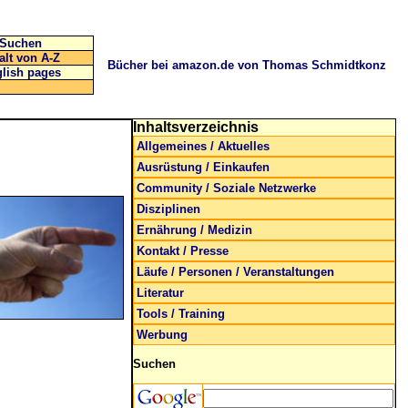
Suchen
alt von A-Z
Bücher bei amazon.de von Thomas Schmidtkonz
lish pages
Inhaltsverzeichnis
Allgemeines / Aktuelles
Ausrüstung / Einkaufen
Community / Soziale Netzwerke
Disziplinen
Ernährung / Medizin
Kontakt / Presse
Läufe / Personen / Veranstaltungen
Literatur
Tools / Training
Werbung
Suchen