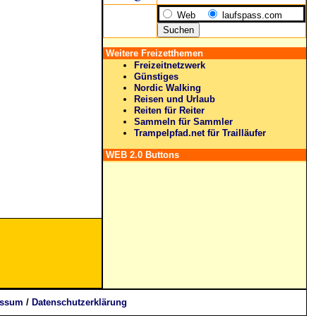
Web
laufspass.com
Weitere Freizetthemen
Freizeitnetzwerk
Günstiges
Nordic Walking
Reisen und Urlaub
Reiten für Reiter
Sammeln für Sammler
Trampelpfad.net für Trailläufer
WEB 2.0 Buttons
essum
/
Datenschutzerklärung