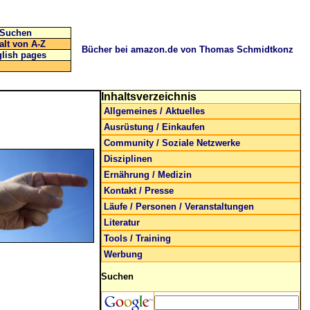
Suchen
alt von A-Z
Bücher bei amazon.de von Thomas Schmidtkonz
lish pages
Inhaltsverzeichnis
Allgemeines / Aktuelles
Ausrüstung / Einkaufen
Community / Soziale Netzwerke
Disziplinen
Ernährung / Medizin
Kontakt / Presse
Läufe / Personen / Veranstaltungen
Literatur
Tools / Training
Werbung
Suchen