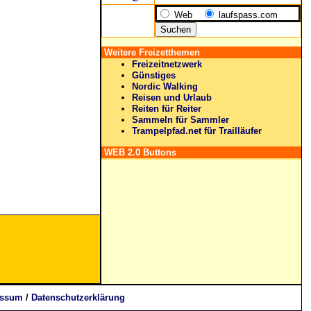
Web
laufspass.com
Weitere Freizetthemen
Freizeitnetzwerk
Günstiges
Nordic Walking
Reisen und Urlaub
Reiten für Reiter
Sammeln für Sammler
Trampelpfad.net für Trailläufer
WEB 2.0 Buttons
essum
/
Datenschutzerklärung