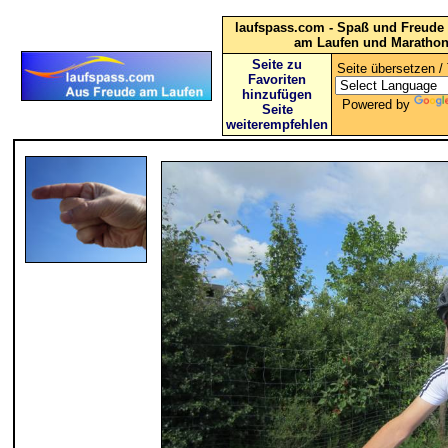
laufspass.com - Spaß und Freude 
am Laufen und Maratho
Seite zu
Seite übersetzen / 
Favoriten
hinzufügen
Powered by
Seite
weiterempfehlen