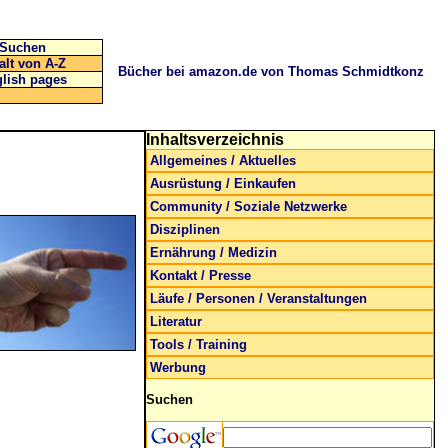
Suchen
alt von A-Z
Bücher bei amazon.de von Thomas Schmidtkonz
lish pages
Inhaltsverzeichnis
Allgemeines / Aktuelles
Ausrüstung / Einkaufen
Community / Soziale Netzwerke
Disziplinen
Ernährung / Medizin
Kontakt / Presse
Läufe / Personen / Veranstaltungen
Literatur
Tools / Training
Werbung
Suchen