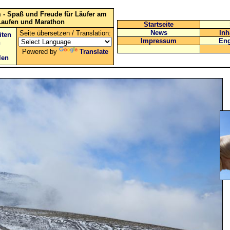
 - Spaß und Freude für Läufer am
Laufen und Marathon
Startseite
News
Inh
Seite übersetzen / Translation:
iten
Impressum
Eng
n
Powered by
Translate
len