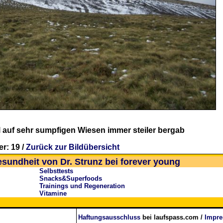
l auf sehr sumpfigen Wiesen immer steiler bergab
r: 19 /
Zurück zur Bildübersicht
esundheit von Dr. Strunz bei forever young
Selbsttests
Snacks&Superfoods
Trainings und Regeneration
Vitamine
Haftungsausschluss
bei laufspass.com /
Impr