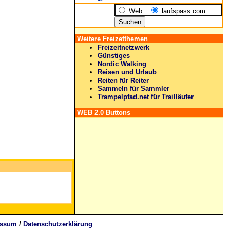
Web
laufspass.com
Weitere Freizetthemen
Freizeitnetzwerk
Günstiges
Nordic Walking
Reisen und Urlaub
Reiten für Reiter
Sammeln für Sammler
Trampelpfad.net für Trailläufer
WEB 2.0 Buttons
essum
/
Datenschutzerklärung