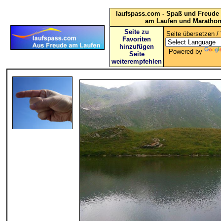
laufspass.com - Spaß und Freude 
am Laufen und Maratho
Seite zu
Seite übersetzen / 
Favoriten
hinzufügen
Powered by
Seite
weiterempfehlen