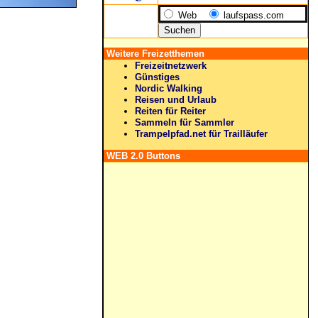
Web
laufspass.com
Weitere Freizetthemen
Freizeitnetzwerk
Günstiges
Nordic Walking
Reisen und Urlaub
Reiten für Reiter
Sammeln für Sammler
Trampelpfad.net für Trailläufer
WEB 2.0 Buttons