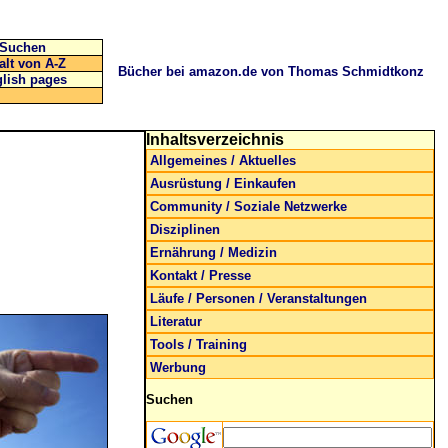
Suchen
alt von A-Z
Bücher bei amazon.de von Thomas Schmidtkonz
lish pages
Inhaltsverzeichnis
Allgemeines / Aktuelles
Ausrüstung / Einkaufen
Community / Soziale Netzwerke
Disziplinen
Ernährung / Medizin
Kontakt / Presse
Läufe / Personen / Veranstaltungen
Literatur
Tools / Training
Werbung
Suchen