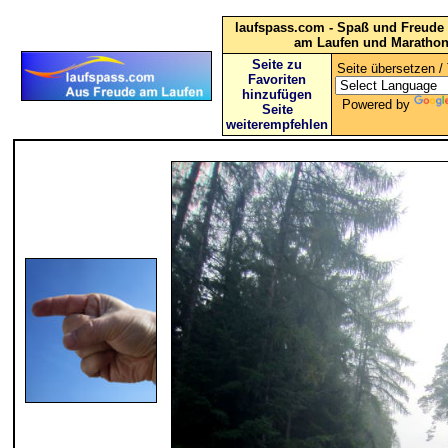
laufspass.com - Spaß und Freude 
am Laufen und Maratho
Seite zu
Seite übersetzen / 
Favoriten
hinzufügen
Powered by
Seite
weiterempfehlen