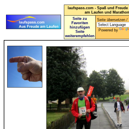
laufspass.com - Spaß und Freude 
am Laufen und Maratho
Seite zu
Seite übersetzen / 
Favoriten
hinzufügen
Powered by
Seite
weiterempfehlen