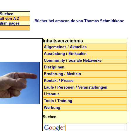
Suchen
alt von A-Z
Bücher bei amazon.de von Thomas Schmidtkonz
lish pages
Inhaltsverzeichnis
Allgemeines / Aktuelles
Ausrüstung / Einkaufen
Community / Soziale Netzwerke
Disziplinen
Ernährung / Medizin
Kontakt / Presse
Läufe / Personen / Veranstaltungen
Literatur
Tools / Training
Werbung
Suchen