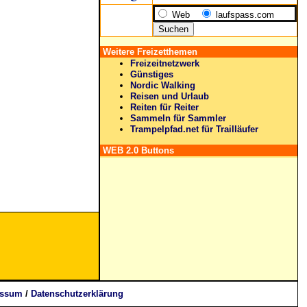
Web
laufspass.com
Weitere Freizetthemen
Freizeitnetzwerk
Günstiges
Nordic Walking
Reisen und Urlaub
Reiten für Reiter
Sammeln für Sammler
Trampelpfad.net für Trailläufer
WEB 2.0 Buttons
essum
/
Datenschutzerklärung