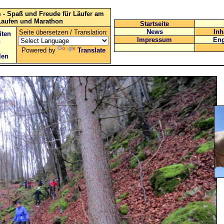
 - Spaß und Freude für Läufer am
Laufen und Marathon
Startseite
News
Inh
Seite übersetzen / Translation:
iten
Impressum
Eng
n
Powered by
Translate
len