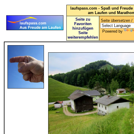
laufspass.com - Spaß und Freude 
am Laufen und Maratho
Seite zu
Seite übersetzen / 
Favoriten
hinzufügen
Powered by
Seite
weiterempfehlen