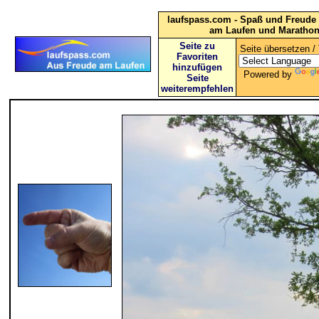
laufspass.com - Spaß und Freude 
am Laufen und Maratho
Seite zu
Seite übersetzen / 
Favoriten
hinzufügen
Powered by
Seite
weiterempfehlen