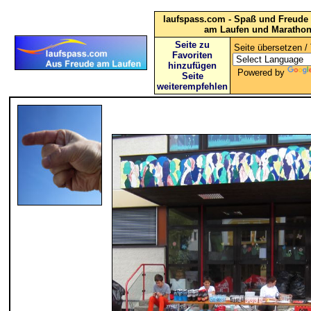
laufspass.com - Spaß und Freude 
am Laufen und Maratho
Seite zu
Seite übersetzen / 
Favoriten
hinzufügen
Powered by
Seite
weiterempfehlen