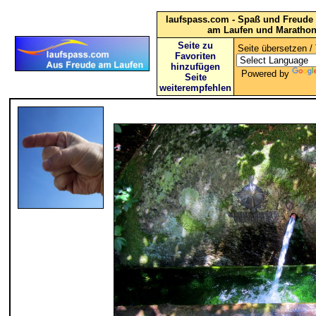
laufspass.com - Spaß und Freude 
am Laufen und Maratho
Seite zu
Seite übersetzen / 
Favoriten
hinzufügen
Powered by
Seite
weiterempfehlen