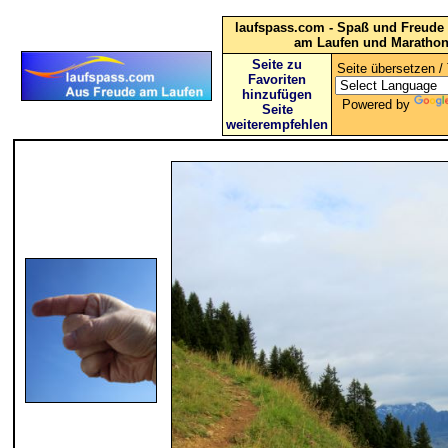
laufspass.com - Spaß und Freude 
am Laufen und Maratho
Seite zu
Seite übersetzen / 
Favoriten
hinzufügen
Powered by
Seite
weiterempfehlen