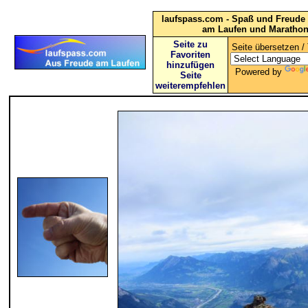
laufspass.com - Spaß und Freude 
am Laufen und Maratho
Seite zu
Seite übersetzen / 
Favoriten
hinzufügen
Powered by
Seite
weiterempfehlen