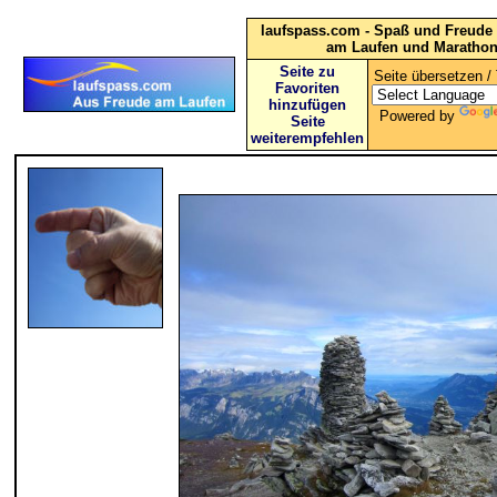
laufspass.com - Spaß und Freude 
am Laufen und Maratho
Seite zu
Seite übersetzen / 
Favoriten
hinzufügen
Powered by
Seite
weiterempfehlen