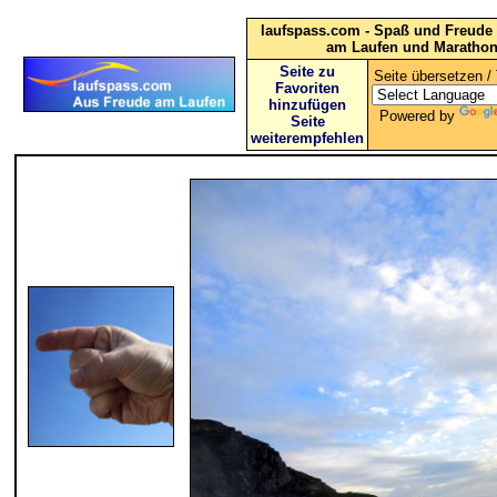
laufspass.com - Spaß und Freude 
am Laufen und Maratho
Seite zu
Seite übersetzen / 
Favoriten
hinzufügen
Powered by
Seite
weiterempfehlen