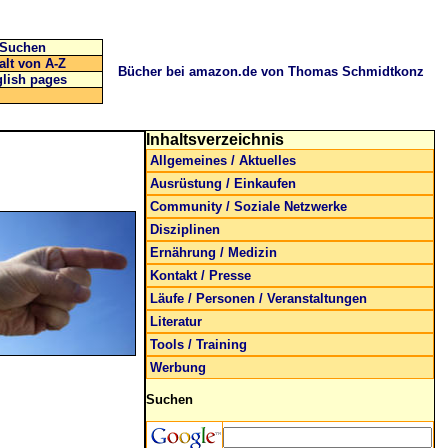
Suchen
alt von A-Z
Bücher bei amazon.de von Thomas Schmidtkonz
lish pages
Inhaltsverzeichnis
Allgemeines / Aktuelles
Ausrüstung / Einkaufen
Community / Soziale Netzwerke
Disziplinen
Ernährung / Medizin
Kontakt / Presse
Läufe / Personen / Veranstaltungen
Literatur
Tools / Training
Werbung
Suchen