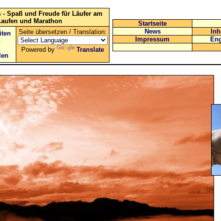
 - Spaß und Freude für Läufer am
Laufen und Marathon
Startseite
News
Inh
Seite übersetzen / Translation:
iten
Impressum
Eng
n
Powered by
Translate
len