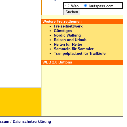
Web
laufspass.com
Weitere Freizetthemen
Freizeitnetzwerk
Günstiges
Nordic Walking
Reisen und Urlaub
Reiten für Reiter
Sammeln für Sammler
Trampelpfad.net für Trailläufer
WEB 2.0 Buttons
essum
/
Datenschutzerklärung