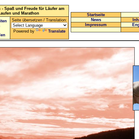
 - Spaß und Freude für Läufer am
Laufen und Marathon
Startseite
News
Inh
Seite übersetzen / Translation:
iten
Impressum
Eng
n
Powered by
Translate
len