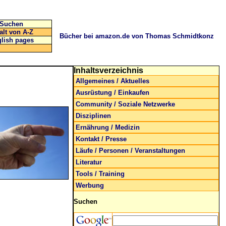
Suchen
alt von A-Z
Bücher bei amazon.de von Thomas Schmidtkonz
lish pages
Inhaltsverzeichnis
Allgemeines / Aktuelles
Ausrüstung / Einkaufen
Community / Soziale Netzwerke
Disziplinen
Ernährung / Medizin
Kontakt / Presse
Läufe / Personen / Veranstaltungen
Literatur
Tools / Training
Werbung
Suchen