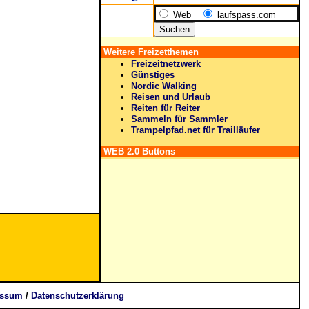
Web
laufspass.com
Weitere Freizetthemen
Freizeitnetzwerk
Günstiges
Nordic Walking
Reisen und Urlaub
Reiten für Reiter
Sammeln für Sammler
Trampelpfad.net für Trailläufer
WEB 2.0 Buttons
essum
/
Datenschutzerklärung