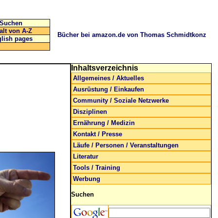
Suchen
alt von A-Z
Bücher bei amazon.de von Thomas Schmidtkonz
lish pages
Inhaltsverzeichnis
Allgemeines / Aktuelles
Ausrüstung / Einkaufen
Community / Soziale Netzwerke
Disziplinen
Ernährung / Medizin
Kontakt / Presse
Läufe / Personen / Veranstaltungen
Literatur
Tools / Training
Werbung
Suchen