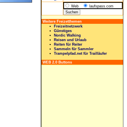
Web
laufspass.com
Weitere Freizetthemen
Freizeitnetzwerk
Günstiges
Nordic Walking
Reisen und Urlaub
Reiten für Reiter
Sammeln für Sammler
Trampelpfad.net für Trailläufer
WEB 2.0 Buttons