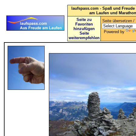
laufspass.com - Spaß und Freude 
am Laufen und Maratho
Seite zu
Seite übersetzen / 
Favoriten
hinzufügen
Powered by
Seite
weiterempfehlen