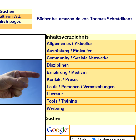
Suchen
alt von A-Z
Bücher bei amazon.de von Thomas Schmidtkonz
lish pages
Inhaltsverzeichnis
Allgemeines / Aktuelles
Ausrüstung / Einkaufen
Community / Soziale Netzwerke
Disziplinen
Ernährung / Medizin
Kontakt / Presse
Läufe / Personen / Veranstaltungen
Literatur
Tools / Training
Werbung
Suchen