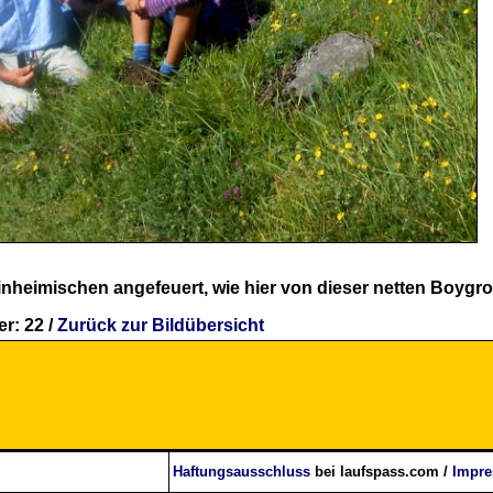
nheimischen angefeuert, wie hier von dieser netten Boygr
r: 22 /
Zurück zur Bildübersicht
Haftungsausschluss
bei laufspass.com /
Impr