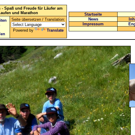
 - Spaß und Freude für Läufer am
Laufen und Marathon
Startseite
News
Inh
Seite übersetzen / Translation:
iten
Impressum
Eng
n
Powered by
Translate
len