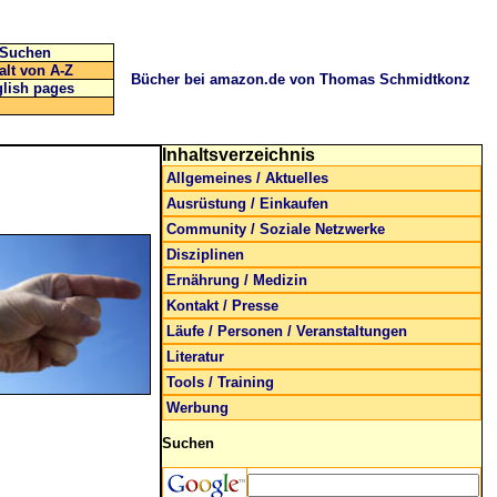
Suchen
alt von A-Z
Bücher bei amazon.de von Thomas Schmidtkonz
lish pages
Inhaltsverzeichnis
Allgemeines / Aktuelles
Ausrüstung / Einkaufen
Community / Soziale Netzwerke
Disziplinen
Ernährung / Medizin
Kontakt / Presse
Läufe / Personen / Veranstaltungen
Literatur
Tools / Training
Werbung
Suchen