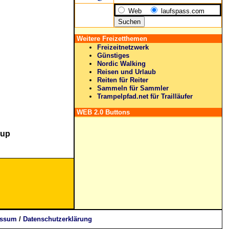
Web
laufspass.com
Weitere Freizetthemen
Freizeitnetzwerk
Günstiges
Nordic Walking
Reisen und Urlaub
Reiten für Reiter
Sammeln für Sammler
Trampelpfad.net für Trailläufer
WEB 2.0 Buttons
oup
essum
/
Datenschutzerklärung