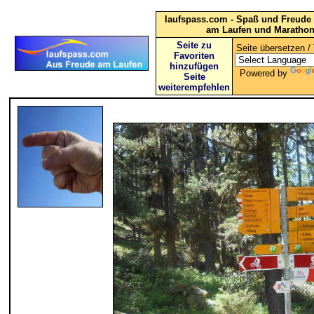
laufspass.com - Spaß und Freude 
am Laufen und Maratho
Seite zu
Seite übersetzen / 
Favoriten
hinzufügen
Powered by
Seite
weiterempfehlen