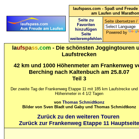
laufspass.com - Spaß und Freude 
am Laufen und Maratho
Seite zu
Seite übersetzen / 
Favoriten
hinzufügen
Powered by
Seite
weiterempfehlen
la
ufs
pa
ss
.co
m
- Die schönsten Joggingtouren 
Laufstrecken
42 km und 1000 Höhenmeter am Frankenweg v
Berching nach Kaltenbuch am 25.8.07
Teil 3
Der zweite Tag der Frankenweg Etappe 11 mit 185 km Laufstrecke und
Höhenmeter in 4 1/2 Tagen
von
Thomas Schmidtkonz
Bilder von Sven Bladt und Gaby und Thomas Schmidtkonz
Zurück zu den weiteren Touren
Zurück zur Frankenweg Etappe 11 Hauptseit