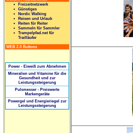
Freizeitnetzwerk
Günstiges
Nordic Walking
Reisen und Urlaub
Reiten für Reiter
Sammeln für Sammler
Trampelpfad.net für
Trailläufer
WEB 2.0 Buttons
Power - Eiweiß zum Abnehmen
Mineralien und Vitamine für die
Gesundheit und zur
Leistungssteigerung
Pulsmesser - Preiswerte
Markengeräte
Powergel und Energieriegel zur
Leistungssteigerung