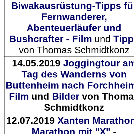
Biwakausrüstung-Tipps fü
Fernwanderer,
Abenteuerläufer und
Bushcrafter - Film
und
Tipp
von Thomas Schmidtkonz
14.05.2019
Joggingtour a
Tag des Wanderns von
Buttenheim nach Forchheim
Film
und
Bilder
von Thoma
Schmidtkonz
12.07.2019
Xanten Marathon
Marathon mit "X"
-