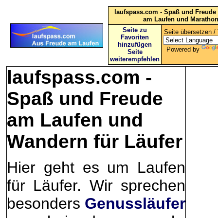
laufspass.com - Spaß und Freude 
am Laufen und Maratho
Seite zu
Seite übersetzen / 
Favoriten
hinzufügen
Powered by
Seite
weiterempfehlen
laufspass.com -
Spaß und Freude
am Laufen und
Wandern für Läufer
Hier geht es um Laufen
für Läufer. Wir sprechen
besonders
Genussläufer