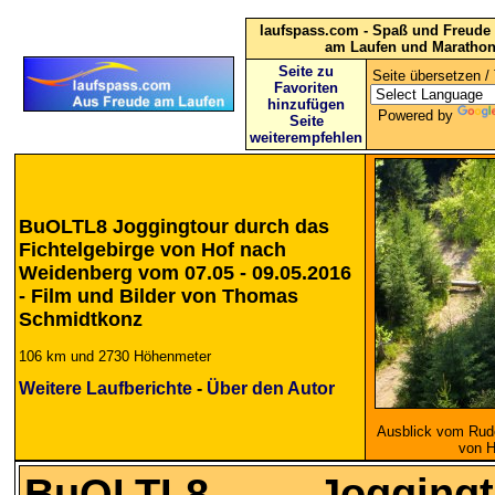
laufspass.com - Spaß und Freude 
am Laufen und Maratho
Seite zu
Seite übersetzen / 
Favoriten
hinzufügen
Powered by
Seite
weiterempfehlen
BuOLTL8 Joggingtour durch das
Fichtelgebirge von Hof nach
Weidenberg vom 07.05 - 09.05.2016
- Film und Bilder von Thomas
Schmidtkonz
106 km und 2730 Höhenmeter
Weitere Laufberichte
-
Über den Autor
Ausblick vom Rudo
von H
BuOLTL8 Joggin