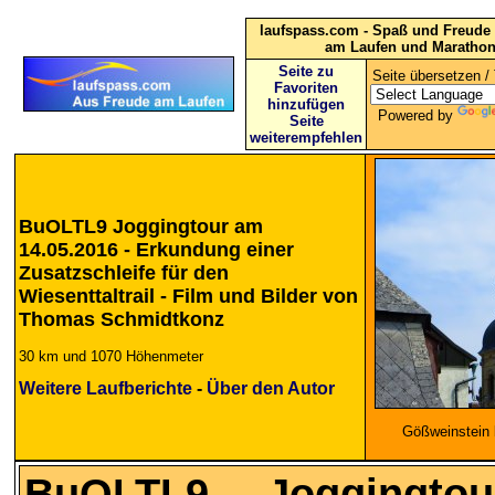
laufspass.com - Spaß und Freude 
am Laufen und Maratho
Seite zu
Seite übersetzen / 
Favoriten
hinzufügen
Powered by
Seite
weiterempfehlen
BuOLTL9 Joggingtour am
14.05.2016 - Erkundung einer
Zusatzschleife für den
Wiesenttaltrail - Film und Bilder von
Thomas Schmidtkonz
30 km und 1070 Höhenmeter
Weitere Laufberichte
-
Über den Autor
Gößweinstein 
BuOLTL9 Joggingto