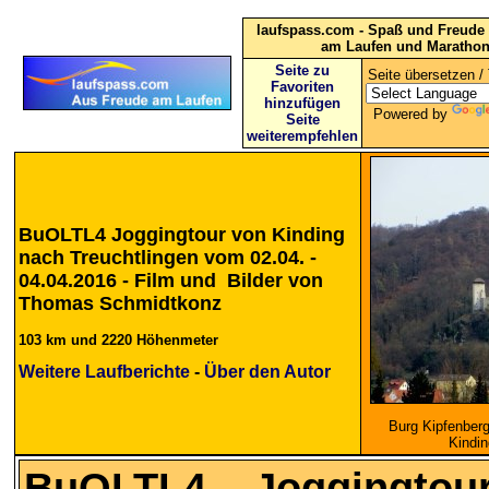
laufspass.com - Spaß und Freude 
am Laufen und Maratho
Seite zu
Seite übersetzen / 
Favoriten
hinzufügen
Powered by
Seite
weiterempfehlen
BuOLTL4 Joggingtour von Kinding
nach Treuchtlingen vom 02.04. -
04.04.2016 - Film und Bilder von
Thomas Schmidtkonz
103 km und 2220 Höhenmeter
Weitere Laufberichte
-
Über den Autor
Burg Kipfenber
Kindin
BuOLTL4 Joggingto