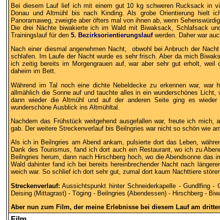
Bei diesem Lauf lief ich mit einem gut 10 kg schweren Rucksack in 
Donau und Altmühl bis nach Kinding. Als grobe Orientierung hielt i
Panoramaweg, zweigte aber öfters mal von ihnen ab, wenn Sehenswürdigk
Die drei Nächte biwakierte ich im Wald mit Biwaksack, Schlafsack u
Trainingslauf für den
5. Bezirksorientierungslauf
werden. Daher war auch 
Nach einer diesmal angenehmen Nacht, obwohl bei Anbruch der Nacht a
schlafen. Im Laufe der Nacht wurde es sehr frisch. Aber da mich Biwa
ich zeitig bereits im Morgengrauen auf, war aber sehr gut erholt, weil
daheim im Bett.
Während im Tal noch eine dichte Nebeldecke zu erkennen war, war hie
allmählich die Sonne auf und tauchte alles in ein wunderschönes Licht,
dann wieder die Altmühl und auf der anderen Seite ging es wieder 
wunderschöne Ausblick ins Altmühltal.
Nachdem das Frühstück weitgehend ausgefallen war, freute ich mich, al
gab. Der weitere Streckenverlauf bis Beilngries war nicht so schön wie a
Als ich in Beilngries am Abend ankam, pulsierte dort das Leben, währe
Dank des Tourismus, fand ich dort auch ein Restaurant, wo ich zu Aben
Beilngries herum, dann nach Hirschberg hoch, wo die Abendsonne das i
Wald dahinter fand ich bei bereits hereinbrechender Nacht nach länger
weich war. So schlief ich dort sehr gut, zumal dort kaum Nachttiere stö
Streckenverlauf:
Aussichtspunkt hinter Schneiderkapelle - Gundlfing -
Deising (Mittagrast) - Töging - Beilngries (Abendessen) - Hirschberg - Bi
Aber nun zum Film, der meine Erlebnisse bei diesem Lauf am dritten
Film