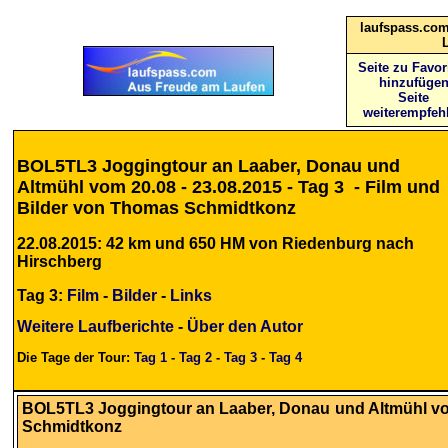
laufspass.com
Seite zu Favor
hinzufüge
Seite
weiterempfeh
BOL5TL3 Joggingtour an Laaber, Donau und
Altmühl vom 20.08 - 23.08.2015 - Tag 3 - Film und
Bilder von Thomas Schmidtkonz
22.08.2015: 42 km und 650 HM von Riedenburg nach
Hirschberg
Tag 3:
Film
-
Bilder
-
Links
Weitere Laufberichte
-
Über den Autor
Die Tage der Tour:
Tag 1
-
Tag 2
-
Tag 3
-
Tag 4
BOL5TL3 Joggingtour an Laaber, Donau und Altmühl vom 
Schmidtkonz