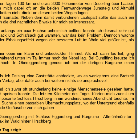
vier Tagen 130 km und etwa 3000 Höhenmeter von Deuerling über Laaber,
ch mich dabei oft an die beiden Fernwanderwege Jurasteig und Altmühl
eiten nicht direkt an diesen beiden Wegen lagen.
nd Isomatte. Neben dem damit verbundenen Laufspaß sollte das auch ein
die drei nächtlichen Biwaks für mich so interessant.
nfangs ein paar Füchse unheimlich bellten, konnte ich diesmal sehr gut
ksack und Schlafsack gut wärmten, war das kein Problem. Dennoch wachte
 der Erholungseffekt wegen der besseren Luft im Wald viel größer ist, als
r oben ein klarer und unbedeckter Himmel. Als ich dann los lief, ging
 während unten im Tal immer noch der Nebel lag. Bei Gundlfing kreuzte ich
hoch. In Obereggersberg genoss ich bei der dortigen Burgruine einen
s ich Deising eine Gaststätte entdeckte, wo es wenigstens eine Brotzeit
m Vortag, aber dafür auch bei weitem nichts so anspruchsvoll.
nd ich zuvor oft stundenlang keine einzige Menschenseele gesehen hatte.
d speisen konnte. Die letzten Kilometer des Tages führten mich zuerst um
mposante Schloss Hirschberg in ein wunderschönes Abendlicht tauchte. Im
er Suche einen passablen Übernachtungsplatz, wo der Untergrund ebenfalls
rende Geräusche von sich gaben.
 Obereggersberg mit Schloss Eggersberg und Burgruine - Altmühlmünster -
wak im Wald hinter Hirschberg
 Tag zeigt: