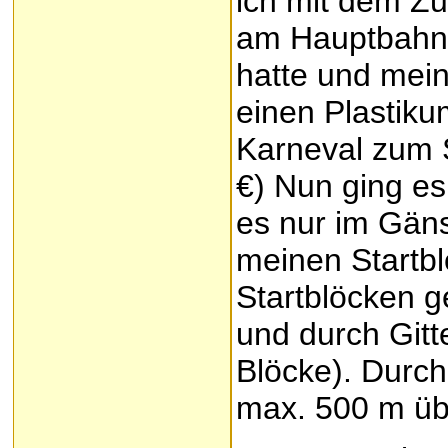
ich mit dem Zu
am Hauptbahnh
hatte und mein
einen Plastiku
Karneval zum 
€) Nun ging es
es nur im Gäns
meinen Startbl
Startblöcken g
und durch Gitte
Blöcke). Durch
max. 500 m übe