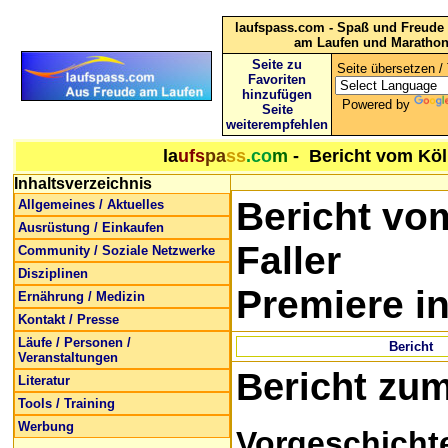
laufspass.com - Spaß und Freude 
am Laufen und Maratho
Seite zu
Seite übersetzen / 
Favoriten
hinzufügen
Powered by
Seite
weiterempfehlen
la
ufs
pa
ss
.co
m
- Bericht vom Köl
Inhaltsverzeichnis
Bericht vo
Allgemeines / Aktuelles
Ausrüstung / Einkaufen
Faller
Community / Soziale Netzwerke
Disziplinen
Premiere in
Ernährung / Medizin
Kontakt / Presse
Läufe / Personen /
Bericht
Veranstaltungen
Bericht zum
Literatur
Tools / Training
Werbung
Vorgeschicht