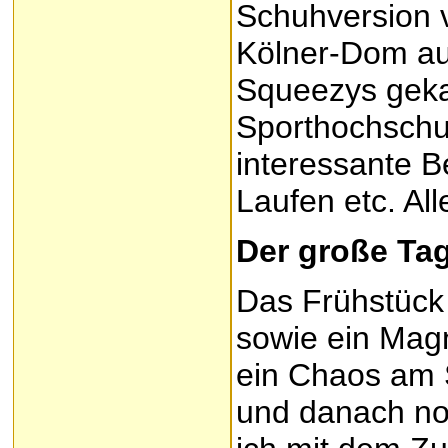
Schuhversion v
Kölner-Dom au
Squeezys geka
Sporthochschul
interessante 
Laufen etc. Al
Der große Ta
Das Frühstück
sowie ein Mag
ein Chaos am S
und danach no