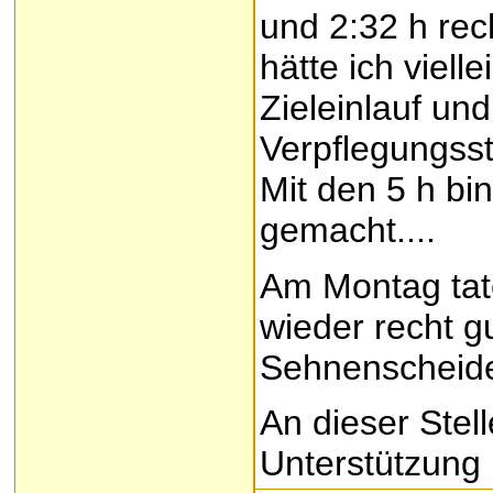
und 2:32 h rec
hätte ich viell
Zieleinlauf u
Verpflegungsst
Mit den 5 h bi
gemacht....
Am Montag tat
wieder recht g
Sehnenscheide
An dieser Ste
Unterstützung 