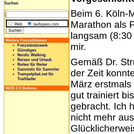
Suchen
Beim 6. Köln-M
Marathon als 
Web
laufspass.com
langsam (8:30 
Weitere Freizetthemen
mir.
Freizeitnetzwerk
Günstiges
Nordic Walking
Gemäß Dr. Stru
Reisen und Urlaub
Reiten für Reiter
Sammeln für Sammler
der Zeit konnt
Trampelpfad.net für
Trailläufer
März erstmals 
WEB 2.0 Buttons
gut trainiert b
gebracht. Ich 
nicht mehr au
Glücklicherwe