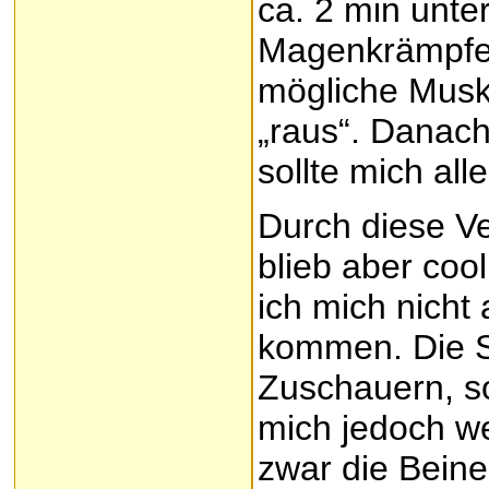
ca. 2 min unte
Magenkrämpfen
mögliche Musk
„raus“. Danac
sollte mich all
Durch diese Ve
blieb aber coo
ich mich nicht 
kommen. Die St
Zuschauern, so
mich jedoch we
zwar die Beine