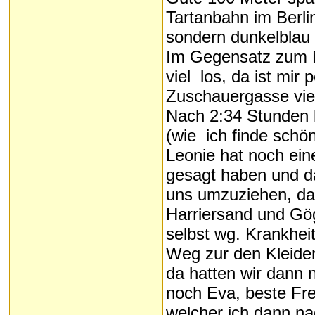
Tartanbahn im Berli
sondern dunkelblau 
Im Gegensatz zum M
viel los, da ist mir 
Zuschauergasse viel
Nach 2:34 Stunden l
(wie ich finde schö
Leonie hat noch ei
gesagt haben und d
uns umzuziehen, da 
Harriersand und Gög
selbst wg. Krankheit
Weg zur den Kleider
da hatten wir dann 
noch Eva, beste Fr
welcher ich dann na