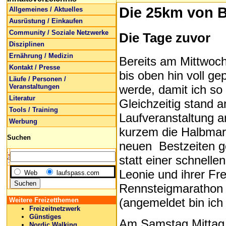
Die 25km von B
Allgemeines / Aktuelles
Ausrüstung / Einkaufen
Community / Soziale Netzwerke
Die Tage zuvor
Disziplinen
Ernährung / Medizin
Bereits am Mittwoch
Kontakt / Presse
bis oben hin voll gep
Läufe / Personen /
Veranstaltungen
werde, damit ich so 
Literatur
Gleichzeitig stand
Tools / Training
Laufveranstaltung an
Werbung
kurzem die Halbmara
Suchen
neuen Bestzeiten ge
statt einer schnelle
Leonie und ihrer Fre
Web
laufspass.com
Rennsteigmarathon 
(angemeldet bin ich 
Weitere Freizetthemen
Freizeitnetzwerk
Günstiges
Am Samstag Mittag 
Nordic Walking