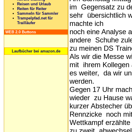
Reisen und Urlaub
im Gegensatz zu den
Reiten für Reiter
sehr übersichtlich 
Sammeln für Sammler
Trampelpfad.net für
machte ich
Trailläufer
noch eine Analyse 
WEB 2.0 Buttons
andere Schuhe zule
zu meinen DS Train
Laufbücher bei amazon.de
Als wir die Messe wi
mit ihrem Kollegen
es weiter, da wir u
werden.
Gegen 17 Uhr macht
wieder zu Hause war
kurzer Abstecher üb
Rennzicke noch mit
Wettkampf erzählte 
zu zweit, abwechsel