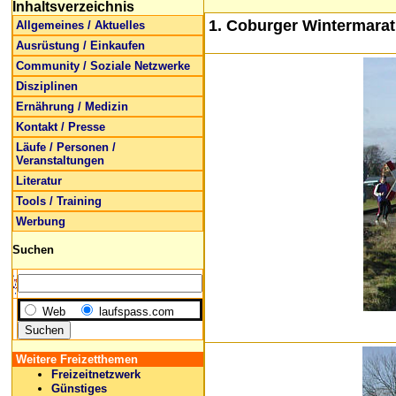
Inhaltsverzeichnis
1. Coburger Wintermarath
Allgemeines / Aktuelles
Ausrüstung / Einkaufen
Community / Soziale Netzwerke
Disziplinen
Ernährung / Medizin
Kontakt / Presse
Läufe / Personen /
Veranstaltungen
Literatur
Tools / Training
Werbung
Suchen
Web
laufspass.com
Weitere Freizetthemen
Freizeitnetzwerk
Günstiges