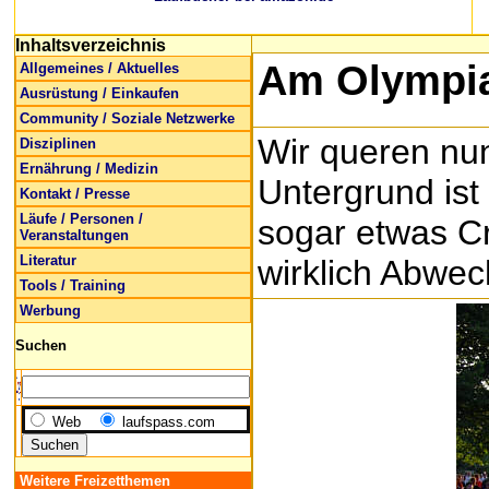
Inhaltsverzeichnis
Am Olympi
Allgemeines / Aktuelles
Ausrüstung / Einkaufen
Community / Soziale Netzwerke
Wir queren nu
Disziplinen
Ernährung / Medizin
Untergrund is
Kontakt / Presse
Läufe / Personen /
sogar etwas Cr
Veranstaltungen
Literatur
wirklich Abwec
Tools / Training
Werbung
Suchen
Web
laufspass.com
Weitere Freizetthemen