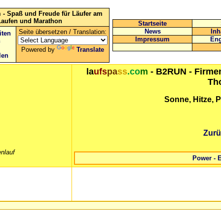
 - Spaß und Freude für Läufer am
Laufen und Marathon
Startseite
News
Inh
Seite übersetzen / Translation:
iten
Impressum
Eng
n
Powered by
Translate
len
la
ufs
pa
ss
.co
m
- B2RUN - Firmen
Th
Sonne, Hitze, 
Zurü
nlauf
Power - 