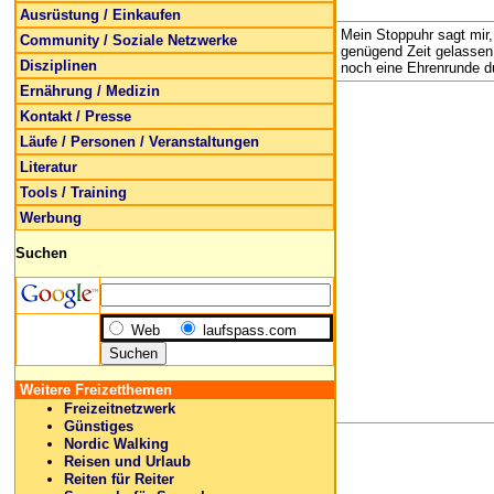
Ausrüstung / Einkaufen
Mein Stoppuhr sagt mir,
Community / Soziale Netzwerke
genügend Zeit gelassen,
Disziplinen
noch eine Ehrenrunde d
Ernährung / Medizin
Kontakt / Presse
Läufe / Personen / Veranstaltungen
Literatur
Tools / Training
Werbung
Suchen
Web
laufspass.com
Weitere Freizetthemen
Freizeitnetzwerk
Günstiges
Nordic Walking
Reisen und Urlaub
Reiten für Reiter