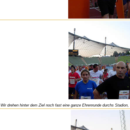
Wir drehen hinter dem Ziel noch fast eine ganze Ehrenrunde durchs Stadio