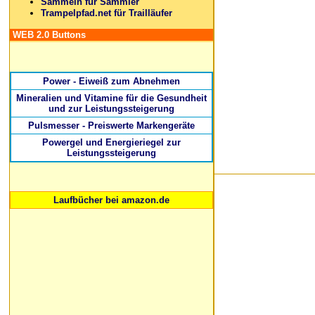
Sammeln für Sammler
Trampelpfad.net für Trailläufer
WEB 2.0 Buttons
Power - Eiweiß zum Abnehmen
Mineralien und Vitamine für die Gesundheit
und zur Leistungssteigerung
Pulsmesser - Preiswerte Markengeräte
Powergel und Energieriegel zur
Leistungssteigerung
Laufbücher bei amazon.de