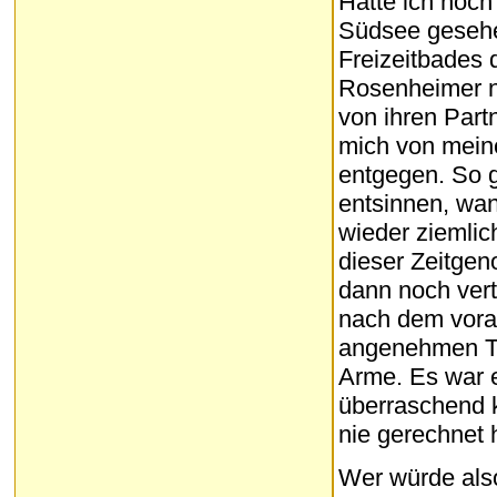
Hätte ich noch
Südsee gesehe
Freizeitbades 
Rosenheimer n
von ihren Part
mich von mein
entgegen. So 
entsinnen, wann
wieder ziemlic
dieser Zeitgen
dann noch vert
nach dem vora
angenehmen Te
Arme. Es war 
überraschend k
nie gerechnet 
Wer würde als