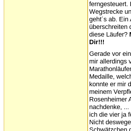
ferngesteuert.
Wegstrecke un
geht´s ab. Ein
überschreiten 
diese Läufer?
Dir!!!
Gerade vor ein
mir allerdings 
Marathonläufer
Medaille, welc
konnte er mir d
meinem Verpfle
Rosenheimer Ab
nachdenke, ...
ich die vier ja
Nicht deswegen
Schwätzchen g