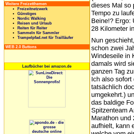
dieses Mal so 
Weitere Freizetthemen
Freizeitnetzwerk
Tempo zu lauf
Günstiges
Nordic Walking
Beine!? Ergo: 
Reisen und Urlaub
28 Kilometer in
Reiten für Reiter
Sammeln für Sammler
Trampelpfad.net für Trailläufer
Nun geschieht,
schon zwei Jah
WEB 2.0 Buttons
Windeseile in
damals wird s
Laufbücher bei amazon.de
ganzen Tag zu
Ich also sofort
tatsächlich do
umgekehrt.) un
das baldige Fo
Spitzenteam An
Marathon und 
aufhielt, kann
welche vom ein