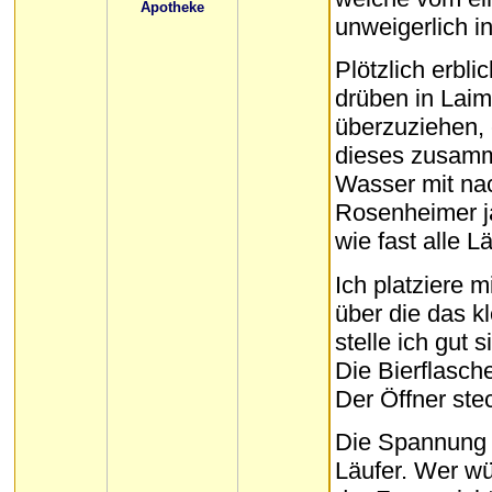
unweigerlich i
Plötzlich erbli
drüben in Laim
überzuziehen,
dieses zusamme
Wasser mit nac
Rosenheimer ja
wie fast alle L
Ich platziere 
über die das k
stelle ich gut 
Die Bierflasche
Der Öffner ste
Die Spannung s
Läufer. Wer wü