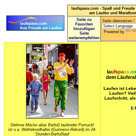
laufspass.com - Spaß und Freude 
am Laufen und Maratho
Seite zu
Seite übersetzen / 
Favoriten
hinzufügen
Powered by
Seite
weiterempfehlen
la
ufs
pa
ss
.c
dem Läufera
Laufen ist Lebe
Laufen? Viel
Laufschritt, al
E-
Dietmar Mücke alias Barfuß laufender Pumuckl
ist u.a. Weltrekordhalter (Guinness-Rekord) im 24-
Stunden-Barfußlauf