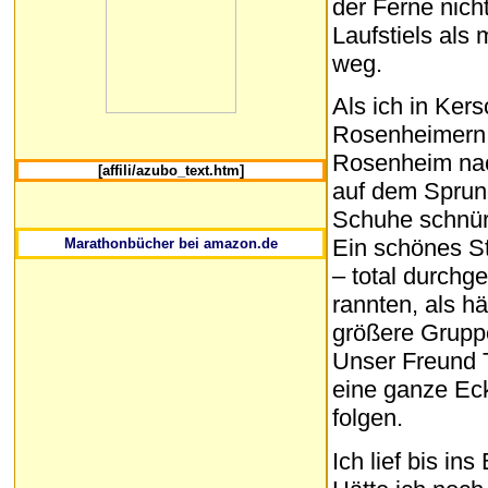
der Ferne nich
Laufstiels als 
weg.
Als ich in Ker
Rosenheimern h
Rosenheim nach
[affili/azubo_text.htm]
auf dem Sprung
Schuhe schnür
Ein schönes Stü
Marathonbücher bei amazon.de
– total durchge
rannten, als h
größere Gruppe
Unser Freund 
eine ganze Ec
folgen.
Ich lief bis i