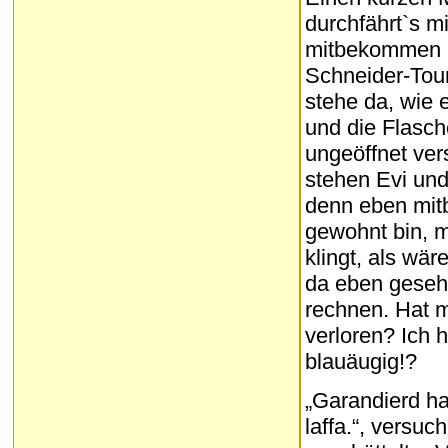
durchfährt`s 
mitbekommen ha
Schneider-Tour
stehe da, wie
und die Flasch
ungeöffnet ver
stehen Evi und
denn eben mitb
gewohnt bin, m
klingt, als wä
da eben geseh
rechnen. Hat m
verloren? Ich 
blauäugig!?
„Garandierd h
laffa.“, versu