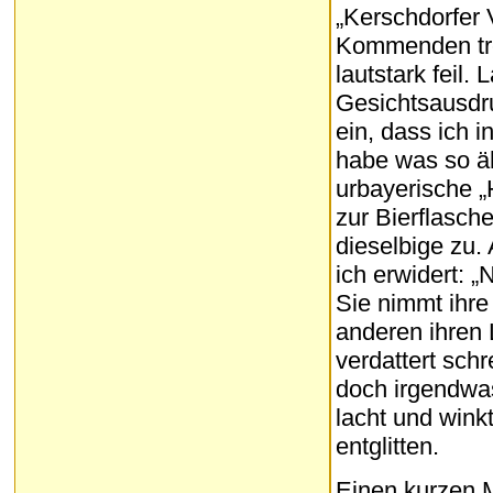
„Kerschdorfer 
Kommenden tre
lautstark feil
Gesichtsausdru
ein, dass ich
habe was so äh
urbayerische „H
zur Bierflasch
dieselbige zu
ich erwidert: 
Sie nimmt ihr
anderen ihren 
verdattert sch
doch irgendwas
lacht und wink
entglitten.
Einen kurzen M