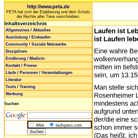
http://www.peta.de
PETA hat sich der Etablierung und dem Schutz
der Rechte aller Tiere verschrieben.
Inhaltsverzeichnis
Laufen ist Le
Allgemeines / Aktuelles
Ausrüstung / Einkaufen
ist Laufen le
Community / Soziale Netzwerke
Eine wahre Be
Disziplinen
wolkenverhang
Ernährung / Medizin
Kontakt / Presse
mitten im tief
Läufe / Personen / Veranstaltungen
sein, um 13.15
Literatur
Man stelle sich
Tools / Training
Rosenheimer La
Werbung
mindestens ac
Suchen
aufgrund unter
der/die eine sc
Web
laufspass.com
schon immer so
(Das heißt, ich