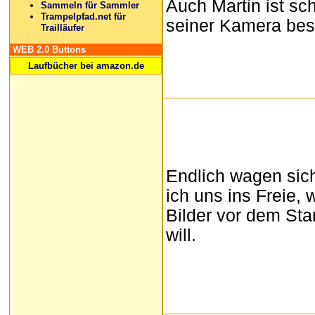
Auch Martin ist sc
Sammeln für Sammler
Trampelpfad.net für
seiner Kamera besc
Trailläufer
WEB 2.0 Buttons
Laufbücher bei amazon.de
Endlich wagen sic
ich uns ins Freie, 
Bilder vor dem Sta
will.