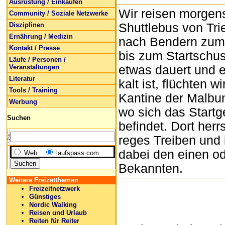
Ausrüstung / Einkaufen
Wir reisen morgen
Community / Soziale Netzwerke
Disziplinen
Shuttlebus von Tr
Ernährung / Medizin
nach Bendern zum 
Kontakt / Presse
bis zum Startschu
Läufe / Personen /
Veranstaltungen
etwas dauert und 
Literatur
kalt ist, flüchten wi
Tools / Training
Kantine der Malbun
Werbung
wo sich das Start
Suchen
befindet. Dort her
reges Treiben und 
dabei den einen o
Web
laufspass.com
Bekannten.
Weitere Freizetthemen
Freizeitnetzwerk
Günstiges
Nordic Walking
Reisen und Urlaub
Reiten für Reiter