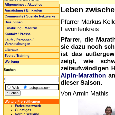
Allgemeines / Aktuelles
Leben zwische
Ausrüstung / Einkaufen
Community / Soziale Netzwerke
Pfarrer Markus Kel
Disziplinen
Favoritenkreis
Ernährung / Medizin
Kontakt / Presse
Pfarrer, die Mara
Läufe / Personen /
Veranstaltungen
sie dazu noch sch
Literatur
ist das außergew
Tools / Training
zeigt, wie sch
Werbung
zeitaufwändigen 
Suchen
Alpin-Marathon
am 
dieser Saison.
Web
laufspass.com
Von Armin Mathis
Weitere Freizetthemen
Freizeitnetzwerk
Günstiges
Nordic Walking