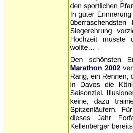
den sportlichen Pfar
In guter Erinnerung
überraschendsten
Siegerehrung vorz
Hochzeit musste 
wollte… .
Den schönsten Er
Marathon 2002
verb
Rang, ein Rennen, d
in Davos die König
Saisonziel. Illusion
keine, dazu train
Spitzenläufern. F
dieses Jahr Forf
Kellenberger bereit