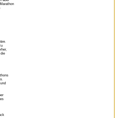
 Marathon
h
äre.
zu
rher,
 die
athons
us.
 und
ber
 es
äck