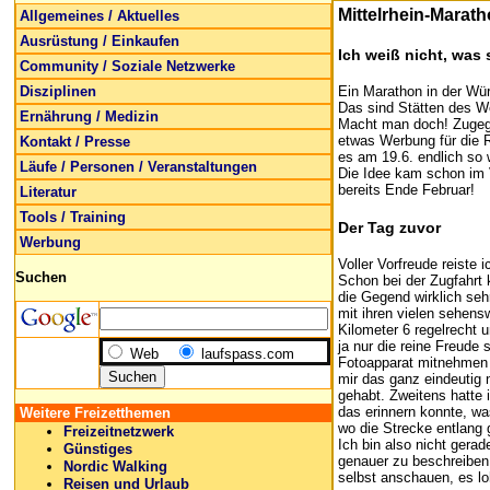
Mittelrhein-Marat
Allgemeines / Aktuelles
Ausrüstung / Einkaufen
Ich weiß nicht, was 
Community / Soziale Netzwerke
Disziplinen
Ein Marathon in der Wü
Das sind Stätten des W
Ernährung / Medizin
Macht man doch! Zugege
etwas Werbung für die R
Kontakt / Presse
es am 19.6. endlich so 
Läufe / Personen / Veranstaltungen
Die Idee kam schon im V
bereits Ende Februar!
Literatur
Tools / Training
Der Tag zuvor
Werbung
Voller Vorfreude reiste
Suchen
Schon bei der Zugfahrt 
die Gegend wirklich seh
mit ihren vielen sehensw
Kilometer 6 regelrecht
ja nur die reine Freude
Web
laufspass.com
Fotoapparat mitnehmen k
mir das ganz eindeutig 
gehabt. Zweitens hatte 
das erinnern konnte, w
Weitere Freizetthemen
wo die Strecke entlang g
Freizeitnetzwerk
Ich bin also nicht gera
Günstiges
genauer zu beschreiben 
Nordic Walking
selbst anschauen, es lo
Reisen und Urlaub