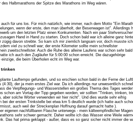
r des Halbmarathons der Spitze des Marathons im Weg wären.
r auch für uns los. Für mich natürlich, wie immer, nach dem Motto "Ein Marath
 gelungen, wenn der erste, den man überholt, der Besenwagen ist". Allerdings h
ewerb um den letzten Platz einen Konkurrenten. Nach ein paar Stehversuche
sozusagen Hand in Hand zu starten. Doch schon bald war ich alleine ganz hint
 zügig davon strebte. So kam ich mir ziemlich langsam vor, doch musste ich
otzdem viel zu schnell war; der erste Kilometer sollte mein schnellster
mein zweitschnellster. Auch die Ruhe des alleine Laufens war schon sehr bald
hatte ich auch den Zugläufer für 5:00:00 schon erreicht. Die dazugehörige
 einzige, die beim Überholen echt im Weg war.
 trinken
eplante Lauftempo gefunden, und so erschien schon bald in der Ferne der Luft
(4:30), der ja mein erstes Ziel war. Da ich allerdings nur unwesentlich schnel
dass die Verpflegungs- und Wasserstellen ein großes Thema des Tages werde
ns schon am Vortag der Tipp gegeben worden, wir sollten "Trinken, trinken, tri
n, aber solche Wörter verwenden wir hier nicht". Und dies wurde sehr eifrig
ei der ersten Trinkstelle bei etwa km 5 deutlich wurde (ich hatte auch scho
rmisst, auch weil der Streckenplan Hoffnung darauf gemacht hatte ).
ner eigenen nachfüllbaren Flasche unterwegs - mein kälteempfindlicher Magen
arathons sehr schwer gemacht. Daher wollte ich das Wasser eine Weile wärm
ank. Das hat prima geklappt - außer, dass es so ganz sicher nicht immer die w