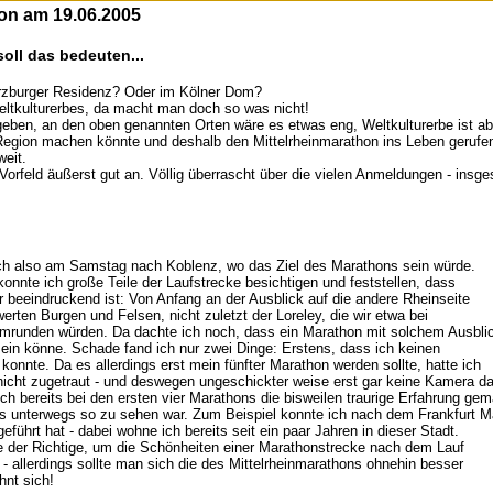
hon am 19.06.2005
soll das bedeuten...
rzburger Residenz? Oder im Kölner Dom?
eltkulturerbes, da macht man doch so was nicht!
ben, an den oben genannten Orten wäre es etwas eng, Weltkulturerbe ist abe
egion machen könnte und deshalb den Mittelrheinmarathon ins Leben gerufen. 
weit.
orfeld äußerst gut an. Völlig überrascht über die vielen Anmeldungen - insg
 ich also am Samstag nach Koblenz, wo das Ziel des Marathons sein würde.
konnte ich große Teile der Laufstrecke besichtigen und feststellen, dass
r beeindruckend ist: Von Anfang an der Ausblick auf die andere Rheinseite
erten Burgen und Felsen, nicht zuletzt der Loreley, die wir etwa bei
 umrunden würden. Da dachte ich noch, dass ein Marathon mit solchem Ausbli
 sein könne. Schade fand ich nur zwei Dinge: Erstens, dass ich keinen
onnte. Da es allerdings erst mein fünfter Marathon werden sollte, hatte ich
nicht zugetraut - und deswegen ungeschickter weise erst gar keine Kamera d
ich bereits bei den ersten vier Marathons die bisweilen traurige Erfahrung g
as unterwegs so zu sehen war. Zum Beispiel konnte ich nach dem Frankfurt M
eführt hat - dabei wohne ich bereits seit ein paar Jahren in dieser Stadt.
de der Richtige, um die Schönheiten einer Marathonstrecke nach dem Lauf
- allerdings sollte man sich die des Mittelrheinmarathons ohnehin besser
hnt sich!