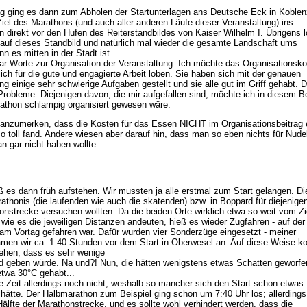
ging es dann zum Abholen der Startunterlagen ans Deutsche Eck in Koblen
 Ziel des Marathons (und auch aller anderen Läufe dieser Veranstaltung) ins
direkt vor den Hufen des Reiterstandbildes von Kaiser Wilhelm I. Übrigens l
k auf dieses Standbild und natürlich mal wieder die gesamte Landschaft ums
 es mitten in der Stadt ist.
ar Worte zur Organisation der Veranstaltung: Ich möchte das Organisationsk
ich für die gute und engagierte Arbeit loben. Sie haben sich mit der genauen
ng einige sehr schwierige Aufgaben gestellt und sie alle gut im Griff gehabt.
 Probleme. Diejenigen davon, die mir aufgefallen sind, möchte ich in diesem B
athon schlampig organisiert gewesen wäre.
h anzumerken, dass die Kosten für das Essen NICHT im Organisationsbeitrag 
so toll fand. Andere wiesen aber darauf hin, dass man so eben nichts für Nude
n gar nicht haben wollte...
es dann früh aufstehen. Wir mussten ja alle erstmal zum Start gelangen. Di
rathonis (die laufenden wie auch die skatenden) bzw. in Boppard für diejenigen
onstrecke versuchen wollten. Da die beiden Orte wirklich etwa so weit vom Zie
 wie es die jeweiligen Distanzen andeuten, hieß es wieder Zugfahren - auf der
 am Vortag gefahren war. Dafür wurden vier Sonderzüge eingesetzt - meiner
men wir ca. 1:40 Stunden vor dem Start in Oberwesel an. Auf diese Weise kon
sehen, dass es sehr wenige
geben würde. Na und?! Nun, die hätten wenigstens etwas Schatten geworfen
etwa 30°C gehabt...
 Zeit allerdings noch nicht, weshalb so mancher sich den Start schon etwas 
hätte. Der Halbmarathon zum Beispiel ging schon um 7:40 Uhr los; allerdings
Hälfte der Marathonstrecke, und es sollte wohl verhindert werden, dass die