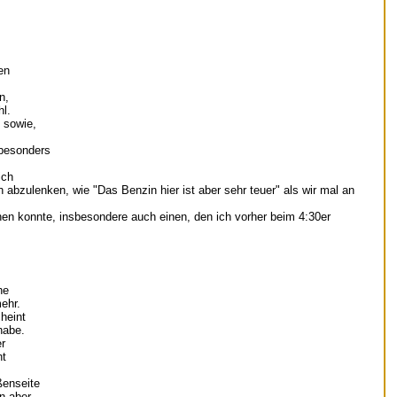
en
n,
hl.
 sowie,
 besonders
ich
bzulenken, wie "Das Benzin hier ist aber sehr teuer" als wir mal an
hen konnte, insbesondere auch einen, den ich vorher beim 4:30er
he
ehr.
heint
habe.
er
ht
ßenseite
n aber