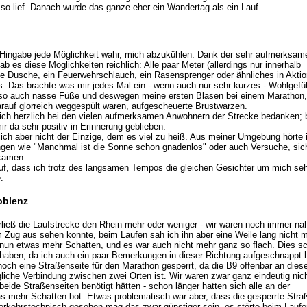
 so lief. Danach wurde das ganze eher ein Wandertag als ein Lauf.
Hingabe jede Möglichkeit wahr, mich abzukühlen. Dank der sehr aufmerksam
 es diese Möglichkeiten reichlich: Alle paar Meter (allerdings nur innerhalb
ne Dusche, ein Feuerwehrschlauch, ein Rasensprenger oder ähnliches in Aktio
. Das brachte was mir jedes Mal ein - wenn auch nur sehr kurzes - Wohlgefü
ir so auch nasse Füße und deswegen meine ersten Blasen bei einem Marathon,
rauf glorreich weggespült waren, aufgescheuerte Brustwarzen.
ch herzlich bei den vielen aufmerksamen Anwohnern der Strecke bedanken;
ir da sehr positiv in Erinnerung geblieben.
 ich aber nicht der Einzige, dem es viel zu heiß. Aus meiner Umgebung hörte 
en wie "Manchmal ist die Sonne schon gnadenlos" oder auch Versuche, sich a
 kamen.
 auf, dass ich trotz des langsamen Tempos die gleichen Gesichter um mich se
.
oblenz
ließ die Laufstrecke den Rhein mehr oder weniger - wir waren noch immer na
m Zug aus sehen konnte, beim Laufen sah ich ihn aber eine Weile lang nicht m
 nun etwas mehr Schatten, und es war auch nicht mehr ganz so flach. Dies sc
 haben, da ich auch ein paar Bemerkungen in dieser Richtung aufgeschnappt 
ch eine Straßenseite für den Marathon gesperrt, da die B9 offenbar an dies
gliche Verbindung zwischen zwei Orten ist. Wir waren zwar ganz eindeutig nic
beide Straßenseiten benötigt hätten - schon länger hatten sich alle an der
as mehr Schatten bot. Etwas problematisch war aber, dass die gesperrte Stra
erkehrstechnisch gesehen mag das zwar günstiger sein, es störte beim Laufe