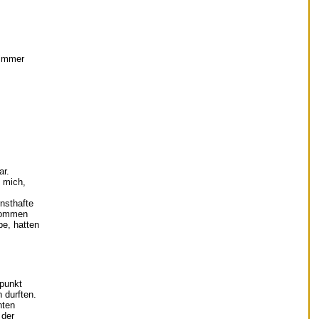
 immer
ar.
s mich,
rnsthafte
ukommen
e, hatten
epunkt
 durften.
nten
 der