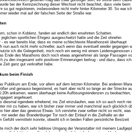
urde bei der Kennzeichnung dieser Wechsel nicht beachtet, dass viele beim
 so gut registrieren, insbesondere nicht mehr hinter Kilometer 30. So war ic
immer wieder mal auf der falschen Seite der Straße war.
tten
ern, schon in Koblenz, fanden wir endlich den ersehnten Schatten.
 jeglichen sportlichen Ehrgeiz ausgeschwitzt hatte und die Zeit ohnehin
ar - es war bereits klar, dass es meine schlechteste Marathonzeit überhaupt
h nun auch nicht mehr schneller, auch wenn das eventuell wieder gegangen w
nutzte ich die Gelegenheit, mich noch ein wenig mit einem Leidensgenossen 
das Ende des Marathons doch noch etwas angenehmer als lange Passagen vo
 zu den insgesamt sehr positiven Erinnerungen beitrug - und dazu, dass ich
 Zeit ganz gut verkraftet habe.
ikum beim Finish
das Publikum am Ende, vor allem auf dem letzten Kilometer. Bei anderen Mar
größer und genauso begeisternd, es harrt aber nicht so lange an der Strecke a
. 5:20h ankamen, waren überhaupt keine Auflösungstendenzen zu beobachten,
gagiert angefeuert.
 es diesmal irgendwie erhebend, ins Ziel einzulaufen, was ich so auch noch nie
hinter mir zu haben, war ich bisher zwar immer und manchmal auch glücklich ü
 es hier aber das gewisse Etwas. Ich verstehe zwar selber nicht so recht, was
 mir weder das Brandenburger Tor noch der Einlauf in die Zielhalle an der
n Gefühl vermitteln konnte, obwohl ich in beiden Fällen persönliche Bestzeit
rte mich der doch sehr lieblose Umgang der Veranstalter mit meinem Laufgep