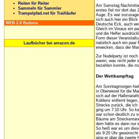
Reiten für Reiter
Am Samstag Nachmittag 
Sammeln für Sammler
erstes fiel mir dort das
Trampelpfad.net für Trailläufer
Auge: Es war sozusagen 
sich auch hier ein Blic
WEB 2.0 Buttons
Deutsche Eck, auch wenn
Gleich im Voraus ein pa
und die Helfer ausdrückl
Form dieser Veranstaltu
natürlich auch ein paar
Laufbücher bei amazon.de
erwecken, dass der Mar
Zur Nudelparty ist noc
waren, was nicht jeder 
bezahlen konnte, die ma
Der Wettkampftag
Am Sonntagmorgen hieß 
in Oberwesel für die Ma
sich auf der Halbmarath
Koblenz entfernt liegen,
Strecke zurück, die ich
ging um 7:10 Uhr. So ka
war schon deutlich zu 
Bäume am Streckenrand 
dem hätte es dann nur 
So heiß war es um diese
als 9:20 Uhr gewünscht 
ging er über die zweite 