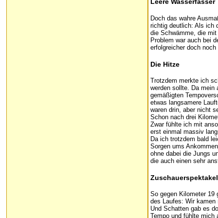
Leere Wasserfässer
Doch das wahre Ausmaß d
richtig deutlich: Als ic
die Schwämme, die mit 
Problem war auch bei de
erfolgreicher doch noch
Die Hitze
Trotzdem merkte ich sch
werden sollte. Da mein 
gemäßigten Tempoverschä
etwas langsamere Laufte
waren drin, aber nicht se
Schon nach drei Kilomet
Zwar fühlte ich mit ans
erst einmal massiv lan
Da ich trotzdem bald le
Sorgen ums Ankommen. A
ohne dabei die Jungs u
die auch einen sehr an
Zuschauerspektakel
So gegen Kilometer 19 
des Laufes: Wir kamen n
Und Schatten gab es dor
Tempo und fühlte mich a