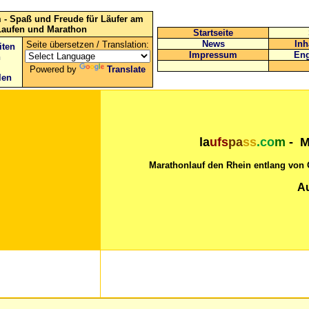
 - Spaß und Freude für Läufer am
Laufen und Marathon
Startseite
News
Inh
Seite übersetzen / Translation:
iten
Impressum
Eng
n
Powered by
Translate
len
la
ufs
pa
ss
.co
m
-
M
Marathonlauf den Rhein entlang von 
Au