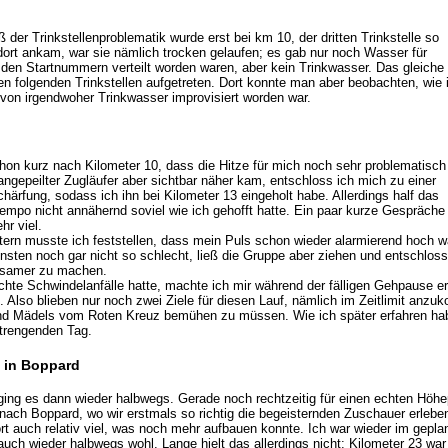
er Trinkstellenproblematik wurde erst bei km 10, der dritten Trinkstelle so
h dort ankam, war sie nämlich trocken gelaufen; es gab nur noch Wasser für
den Startnummern verteilt worden waren, aber kein Trinkwasser. Das gleiche
n folgenden Trinkstellen aufgetreten. Dort konnte man aber beobachten, wie
 von irgendwoher Trinkwasser improvisiert worden war.
on kurz nach Kilometer 10, dass die Hitze für mich noch sehr problematisch
angepeilter Zugläufer aber sichtbar näher kam, entschloss ich mich zu einer
rfung, sodass ich ihn bei Kilometer 13 eingeholt habe. Allerdings half das
mpo nicht annähernd soviel wie ich gehofft hatte. Ein paar kurze Gespräche
hr viel.
ern musste ich feststellen, dass mein Puls schon wieder alarmierend hoch w
onsten noch gar nicht so schlecht, ließ die Gruppe aber ziehen und entschlos
gsamer zu machen.
ichte Schwindelanfälle hatte, machte ich mir während der fälligen Gehpause e
lso blieben nur noch zwei Ziele für diesen Lauf, nämlich im Zeitlimit anz
nd Mädels vom Roten Kreuz bemühen zu müssen. Wie ich später erfahren hab
strengenden Tag.
 in Boppard
ging es dann wieder halbwegs. Gerade noch rechtzeitig für einen echten Höh
ach Boppard, wo wir erstmals so richtig die begeisternden Zuschauer erleben
t auch relativ viel, was noch mehr aufbauen konnte. Ich war wieder im gepla
uch wieder halbwegs wohl. Lange hielt das allerdings nicht: Kilometer 23 war