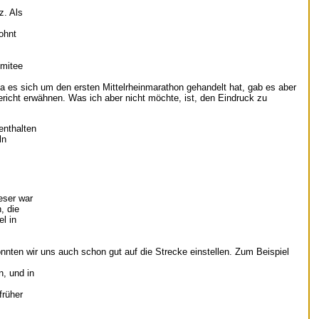
z. Als
ohnt
omitee
 Da es sich um den ersten Mittelrheinmarathon gehandelt hat, gab es aber
ericht erwähnen. Was ich aber nicht möchte, ist, den Eindruck zu
enthalten
ln
eser war
, die
l in
nten wir uns auch schon gut auf die Strecke einstellen. Zum Beispiel
, und in
früher