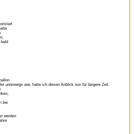
onstart
atte
n
en,
 bald
ballon
ler unterwegs war, hatte ich diesen Anblick nun für längere Zeit.
n
nken,
n bei
er werden
ahre