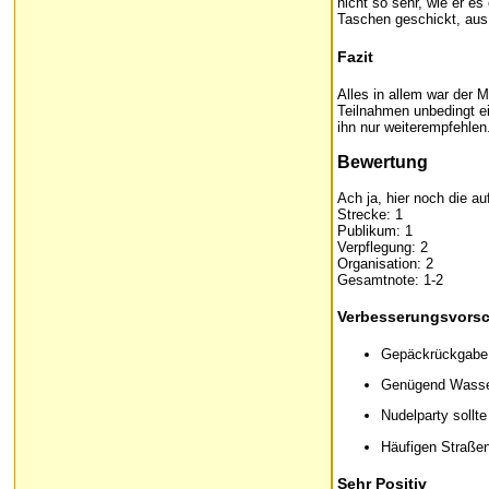
nicht so sehr, wie er es
Taschen geschickt, au
Fazit
Alles in allem war der M
Teilnahmen unbedingt ei
ihn nur weiterempfehlen
Bewertung
Ach ja, hier noch die au
Strecke: 1
Publikum: 1
Verpflegung: 2
Organisation: 2
Gesamtnote: 1-2
Verbesserungsvorsc
Gepäckrückgabe 
Genügend Wasser 
Nudelparty sollte
Häufigen Straße
Sehr Positiv