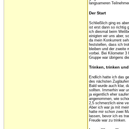
langsameren Teilnehme
Der Start
Schließlich ging es abe
ist erst dann so richtig
ich diesmal beim Wettb
einigten wir uns aber, 
da mein Konkurrent sehr
feststellen, dass ich tr
bleiben und der zweite 
vorbei. Bei Kilometer 3 
Gruppe war übrigens die
Trinken, trinken und
Endlich hatte ich das g
des nächsten Zugläufers 
Bald wurde auch klar, 
sollten. Immerhin war u
ja eigentlich eher saufe
angenommen, wie schon b
2,5 schmerzlich eine ve
Aber ich war ja mit mei
hatte mir schon zwei M
lassen, bevor ich es tr
Freude war zu trinken.