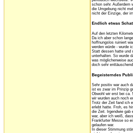
schon sehr. Außerdem w
die Umgebung nicht mehr
nicht der Einzige, der 
Endlich etwas Scha
Auf den letzten Kilomet
Da ich aber schon lange
hoffnungslos ruiniert w
werden würde - wurde ic
Statt dessen hatte und 
unterhalten. So wurde 
was möglicherweise auch
doch sehr enttäuschende
Begeisterndes Publ
Sehr positiv war auch 
ist es zwar im Prinzip 
Obwohl wir erst bei ca
wir wurden auch noch en
Trotz der Zeit fand ich
erlebt hatte. Froh, es 
die Zeit. Irgendwie gab
war, aber ich weiß, dass
Frankfurter Messe so ei
gelaufen war.
In dieser Stimmung stö