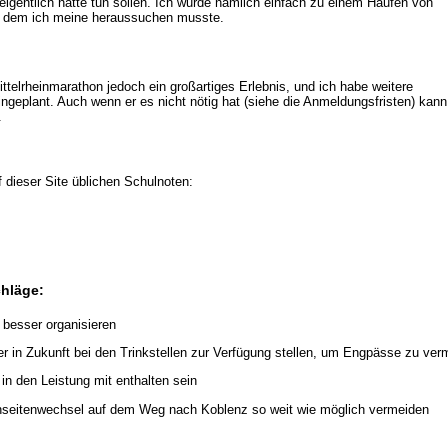
 eigentlich hätte tun sollen. Ich wurde nämlich einfach zu einem Haufen von
s dem ich meine heraussuchen musste.
ittelrheinmarathon jedoch ein großartiges Erlebnis, und ich habe weitere
ngeplant. Auch wenn er es nicht nötig hat (siehe die Anmeldungsfristen) kann
.
f dieser Site üblichen Schulnoten:
hläge:
besser organisieren
in Zukunft bei den Trinkstellen zur Verfügung stellen, um Engpässe zu ver
 in den Leistung mit enthalten sein
nseitenwechsel auf dem Weg nach Koblenz so weit wie möglich vermeiden