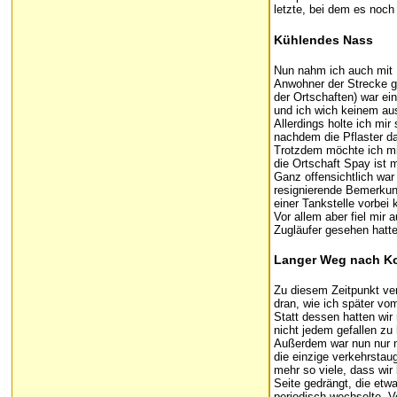
letzte, bei dem es noch
Kühlendes Nass
Nun nahm ich auch mit 
Anwohner der Strecke gab
der Ortschaften) war ei
und ich wich keinem aus
Allerdings holte ich m
nachdem die Pflaster da
Trotzdem möchte ich mi
die Ortschaft Spay ist m
Ganz offensichtlich war
resignierende Bemerkung
einer Tankstelle vorbei
Vor allem aber fiel mir
Zugläufer gesehen hatte
Langer Weg nach K
Zu diesem Zeitpunkt ver
dran, wie ich später vo
Statt dessen hatten wir
nicht jedem gefallen zu
Außerdem war nun nur no
die einzige verkehrstau
mehr so viele, dass wir 
Seite gedrängt, die etw
periodisch wechselte. V