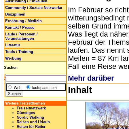
Ausrüstung / Einkaufen
Community / Soziale Netzwerke
Im Februar so rich
Disziplinen
witterungsbedingt 
Ernährung / Medizin
selben Grund immer
Kontakt / Presse
Was liegt da näher
Läufe / Personen /
Veranstaltungen
Februar der Thems
Literatur
laufen. Das nennt 
Tools / Training
Meilen = 87 Km lan
Werbung
Fall eine Reise wert
Suchen
Mehr darüber
Inhalt
Web
laufspass.com
Weitere Freizetthemen
Freizeitnetzwerk
Günstiges
Nordic Walking
Reisen und Urlaub
Reiten für Reiter