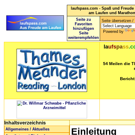
laufspass.com - Spaß und Freude 
am Laufen und Maratho
Seite zu
Seite übersetzen / 
Favoriten
hinzufügen
Powered by
Seite
weiterempfehlen
la
ufs
pa
ss
.c
54 Meilen die 
Bericht
Inhaltsverzeichnis
Einleitung
Allgemeines / Aktuelles