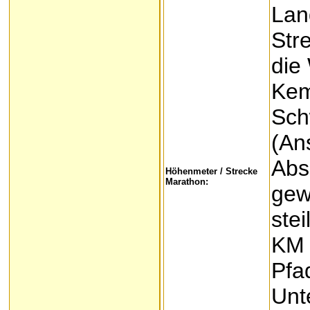
Lan
Str
die
Kem
Sch
(An
Abs
Höhenmeter / Strecke
Marathon:
gew
stei
KM 
Pfad
Unt