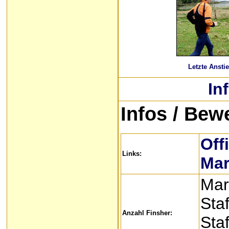
Letzte Ansti
In
Infos
/ Bew
Off
Links:
Mar
Mar
Sta
Anzahl Finsher:
Staf