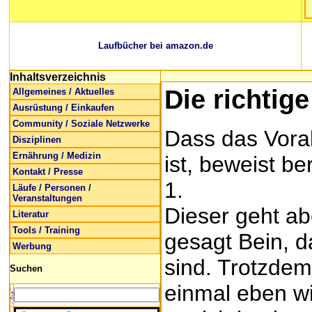
Laufbücher bei amazon.de
Inhaltsverzeichnis
Die richti
Allgemeines / Aktuelles
Ausrüstung / Einkaufen
Community / Soziale Netzwerke
Dass das Voral
Disziplinen
Ernährung / Medizin
ist, beweist be
Kontakt / Presse
1.
Läufe / Personen /
Veranstaltungen
Dieser geht ab
Literatur
Tools / Training
gesagt Bein, da
Werbung
sind. Trotzdem 
Suchen
einmal eben wi