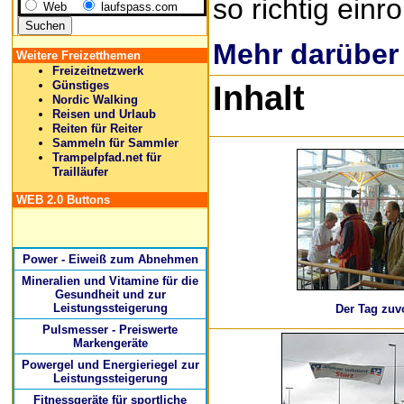
so richtig einrol
Web
laufspass.com
Mehr darüber
Weitere Freizetthemen
Freizeitnetzwerk
Günstiges
Inhalt
Nordic Walking
Reisen und Urlaub
Reiten für Reiter
Sammeln für Sammler
Trampelpfad.net für
Trailläufer
WEB 2.0 Buttons
Power - Eiweiß zum Abnehmen
Mineralien und Vitamine für die
Gesundheit und zur
Leistungssteigerung
Der Tag zuv
Pulsmesser - Preiswerte
Markengeräte
Powergel und Energieriegel zur
Leistungssteigerung
Fitnessgeräte für sportliche