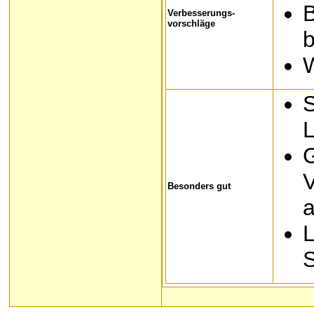
Verbesserungs-
vorschläge
W
S
L
G
V
Besonders gut
a
L
S