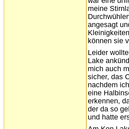
war eine unf
meine Stirn
Durchwühlen
angesagt und
Kleinigkeite
können sie v
Leider wollt
Lake ankünd
mich auch m
sicher, das 
nachdem ich
eine Halbins
erkennen, da
der da so ge
und hatte er
Am Ken Lake 