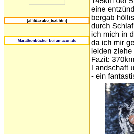
145km der 51
eine entzünd
bergab hölli
[affili/azubo_text.htm]
durch Schla
ich mich in 
Marathonbücher bei amazon.de
da ich mir g
leiden zieh
Fazit: 370km
Landschaft u
- ein fantas