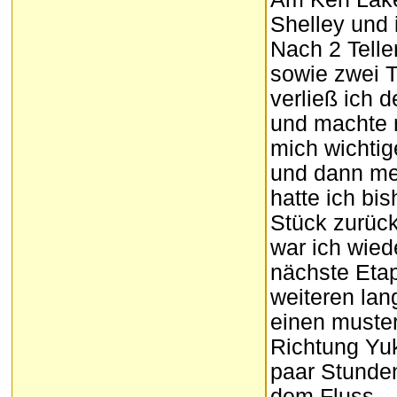
Shelley und i
Nach 2 Tell
sowie zwei T
verließ ich 
und machte 
mich wichtig
und dann mei
hatte ich bi
Stück zurück
war ich wied
nächste Eta
weiteren la
einen muster
Richtung Yu
paar Stunden
dem Fluss.