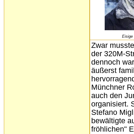
Eisige
Zwar mussten
der 320M-Str
dennoch war
äußerst famil
hervorragen
Münchner Ro
auch den Ju
organisiert. 
Stefano Migl
bewältigte a
fröhlichen" 