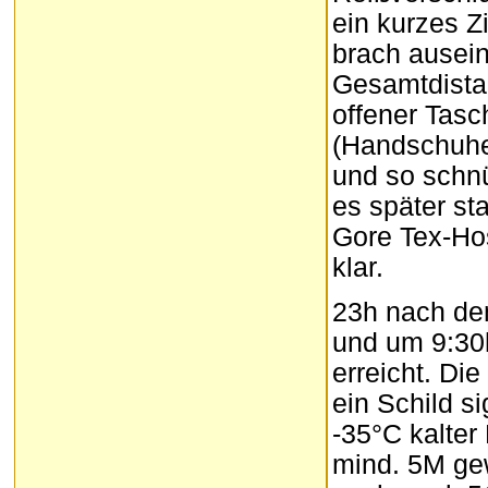
ein kurzes Z
brach ausei
Gesamtdistan
offener Tasc
(Handschuhe,
und so schnü
es später st
Gore Tex-Ho
klar.
23h nach dem
und um 9:30
erreicht. Di
ein Schild s
-35°C kalter
mind. 5M gew