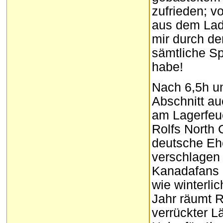
zufrieden; v
aus dem Lad
mir durch de
sämtliche Sp
habe!
Nach 6,5h un
Abschnitt au
am Lagerfeue
Rolfs North
deutsche Ehe
verschlagen 
Kanadafans 
wie winterli
Jahr räumt R
verrückter L