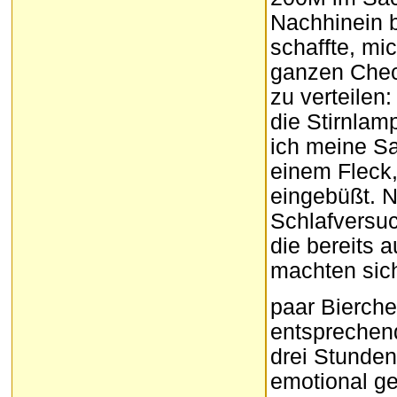
Nachhinein b
schaffte, mi
ganzen Check
zu verteilen
die Stirnlam
ich meine Sac
einem Fleck,
eingebüßt. N
Schlafversuc
die bereits 
machten sich
paar Bierche
entsprechend
drei Stunden
emotional g