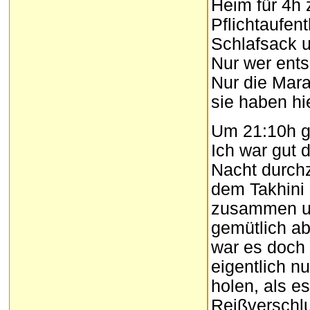
Heim für 4h 
Pflichtaufen
Schlafsack u
Nur wer ents
Nur die Mara
sie haben hie
Um 21:10h gi
Ich war gut 
Nacht durchz
dem Takhini 
zusammen und
gemütlich ab
war es doch 
eigentlich 
holen, als es
Reißverschl