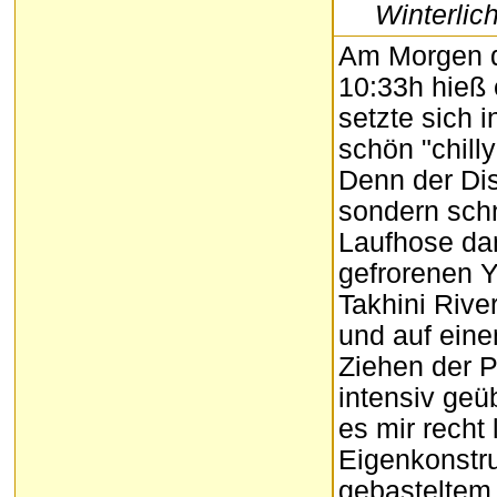
Winterlic
Am Morgen d
10:33h hieß e
setzte sich 
schön "chill
Denn der Dis
sondern sch
Laufhose da
gefrorenen Y
Takhini Rive
und auf eine
Ziehen der P
intensiv ge
es mir recht 
Eigenkonstru
gebasteltem 