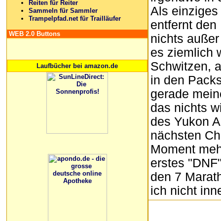
Reiten für Reiter
Als einziges
Sammeln für Sammler
Trampelpfad.net für Trailläufer
entfernt den
WEB 2.0 Buttons
nichts außer
es ziemlich 
Schwitzen, a
Laufbücher bei amazon.de
in den Packs
gerade meine
das nichts wi
des Yukon Ar
nächsten Che
Moment mehr 
erstes "DNF" 
den 7 Marath
ich nicht inn