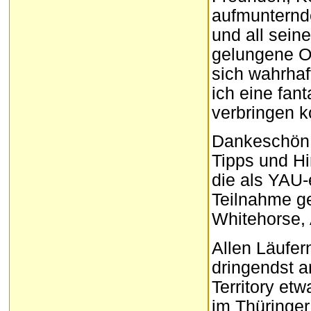
aufmunternde
und all sein
gelungene Or
sich wahrha
ich eine fan
verbringen k
Dankeschön 
Tipps und H
die als YAU-
Teilnahme ge
Whitehorse, 
Allen Läufer
dringendst a
Territory et
im Thüringer