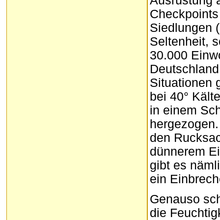
Ausrüstung 
Checkpoints 
Siedlungen (
Seltenheit, s
30.000 Einwo
Deutschland!
Situationen 
bei 40° Kält
in einem Sch
hergezogen. 
den Rucksac
dünnerem Eis
gibt es näml
ein Einbrech
Genauso sch
die Feuchtig