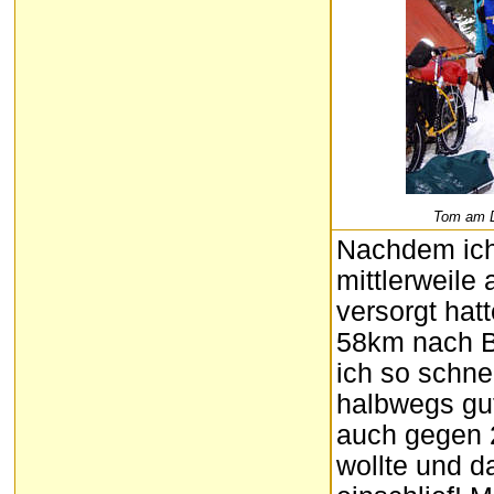
Tom am D
Nachdem ich
mittlerweil
versorgt hat
58km nach Br
ich so schne
halbwegs gut
auch gegen 2
wollte und d