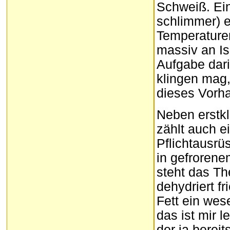
Schweiß. Ei
schlimmer) e
Temperaturen
massiv an Iso
Aufgabe dar
klingen mag
dieses Vorha
Neben erstkl
zählt auch e
Pflichtausrü
in gefroren
steht das Th
dehydriert fr
Fett ein wes
das ist mir 
der ja bereit