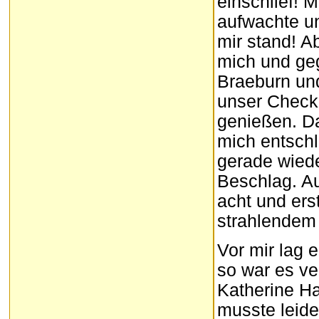
einschlief! M
aufwachte u
mir stand! A
mich und geg
Braeburn und
unser Checkp
genießen. Da
mich entschl
gerade wiede
Beschlag. A
acht und ers
strahlendem
Vor mir lag 
so war es ve
Katherine Ha
musste leid