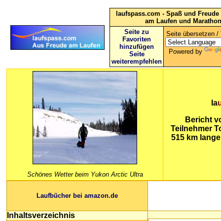
laufspass.com - Spaß und Freude 
am Laufen und Maratho
Seite zu
Seite übersetzen / 
Favoriten
hinzufügen
Powered by
Seite
weiterempfehlen
la
Bericht v
Teilnehmer T
515 km langen
Schönes Wetter beim Yukon Arctic Ultra
Laufbücher bei amazon.de
Inhaltsverzeichnis