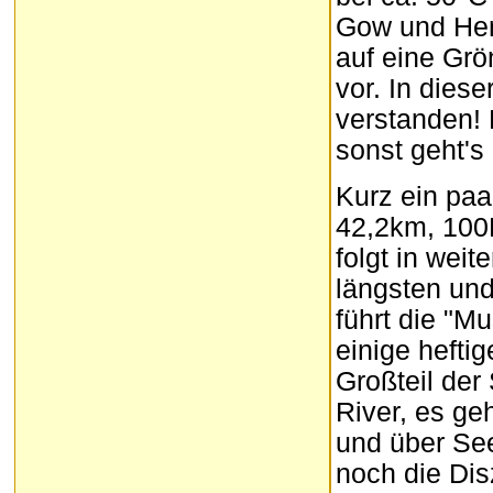
Gow und Henr
auf eine Gr
vor. In dies
verstanden! 
sonst geht's 
Kurz ein paa
42,2km, 100
folgt in wei
längsten und
führt die "M
einige hefti
Großteil der
River, es ge
und über See
noch die Dis