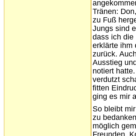
angekommen 
Tränen: Don,
zu Fuß herg
Jungs sind e
dass ich die
erklärte ihm
zurück. Auc
Ausstieg und
notiert hatte
verdutzt sch
fitten Eindr
ging es mir 
So bleibt mi
zu bedanken,
möglich gem
Freunden, Ko