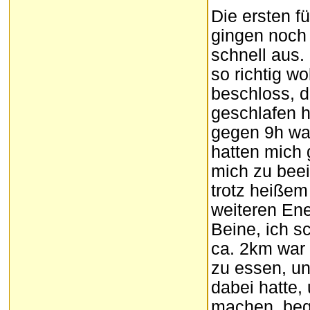
Die ersten f
gingen noch 
schnell aus.
so richtig w
beschloss, d
geschlafen h
gegen 9h wa
hatten mich 
mich zu beei
trotz heiße
weiteren Ene
Beine, ich s
ca. 2km war 
zu essen, un
dabei hatte,
machen, bega