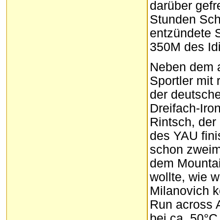
darüber gefr
Stunden Sch
entzündete 
350M des Idit
Neben dem ar
Sportler mit
der deutsche
Dreifach-Iro
Rintsch, der
des YAU fin
schon zweima
dem Mountai
wollte, wie 
Milanovich 
Run across 
bei ca. 50°C 