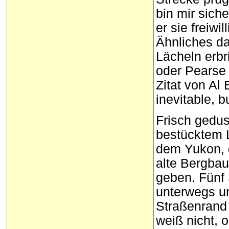
bin mir sich
er sie freiwi
Ähnliches d
Lächeln erb
oder Pearse 
Zitat von Al 
inevitable, b
Frisch gedus
bestücktem L
dem Yukon, 
alte Bergbau
geben. Fünf 
unterwegs un
Straßenrand 
weiß nicht, 