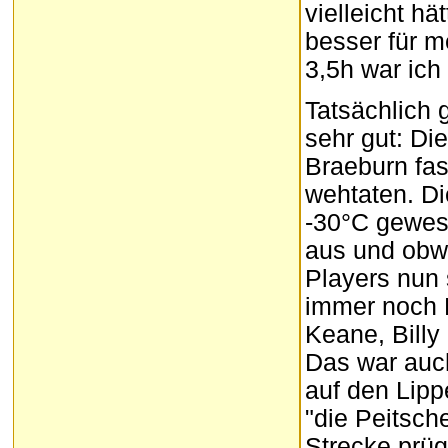
vielleicht h
besser für m
3,5h war ich
Tatsächlich 
sehr gut: D
Braeburn fas
wehtaten. Di
-30°C gewes
aus und obwo
Players nun 
immer noch E
Keane, Billy
Das war auch
auf den Lipp
"die Peitsch
Strecke prüg