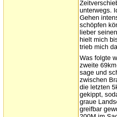
Zeitverschieb
unterwegs. I
Gehen intens
schöpfen kön
lieber seine
hielt mich b
trieb mich d
Was folgte w
zweite 69km
sage und sch
zwischen Br
die letzten 
gekippt, sod
graue Landsc
greifbar gew
200M im Sack