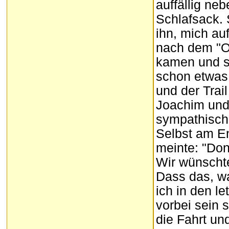
auffällig ne
Schlafsack. 
ihn, mich au
nach dem "O
kamen und so
schon etwas 
und der Trai
Joachim und
sympathische
Selbst am En
meinte: "Don'
Wir wünschte
Dass das, wa
ich in den l
vorbei sein 
die Fahrt un