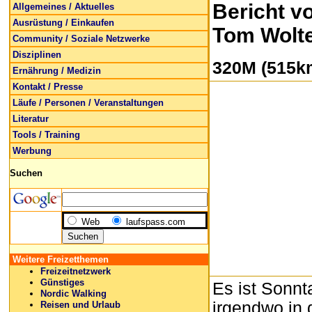
Bericht v
Allgemeines / Aktuelles
Ausrüstung / Einkaufen
Tom Wolte
Community / Soziale Netzwerke
Disziplinen
320M (515km
Ernährung / Medizin
Kontakt / Presse
Läufe / Personen / Veranstaltungen
Literatur
Tools / Training
Werbung
Suchen
Web
laufspass.com
Weitere Freizetthemen
Freizeitnetzwerk
Günstiges
Es ist Sonnt
Nordic Walking
irgendwo in 
Reisen und Urlaub