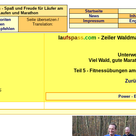
 - Spaß und Freude für Läufer am
Startseite
Laufen und Marathon
News
Inh
oriten
Seite übersetzen /
Impressum
Eng
gen
Translation:
mpfehlen
la
ufs
pa
ss
.co
m
- Zeiler Waldm
Unterwe
Viel Wald, gute Mara
Teil 5 -
Fitnessübungen am
Zurü
5
Power - 