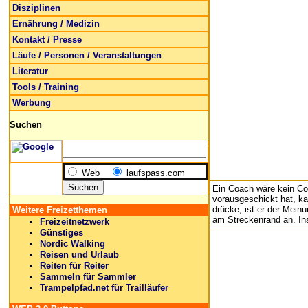
Disziplinen
Ernährung / Medizin
Kontakt / Presse
Läufe / Personen / Veranstaltungen
Literatur
Tools / Training
Werbung
Suchen
Web
laufspass.com
Ein Coach wäre kein Co
vorausgeschickt hat, k
drücke, ist er der Mein
Weitere Freizetthemen
am Streckenrand an. Insg
Freizeitnetzwerk
Günstiges
Nordic Walking
Reisen und Urlaub
Reiten für Reiter
Sammeln für Sammler
Trampelpfad.net für Trailläufer