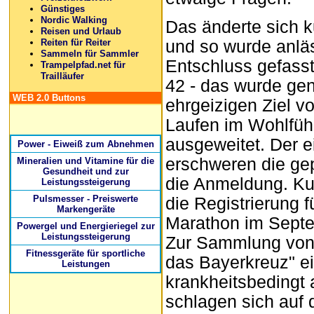
Günstiges
Nordic Walking
Das änderte sich 
Reisen und Urlaub
Reiten für Reiter
und so wurde anlä
Sammeln für Sammler
Entschluss gefasst
Trampelpfad.net für
Trailläufer
42 - das wurde ge
WEB 2.0 Buttons
ehrgeizigen Ziel vo
Laufen im Wohlfüh
ausgeweitet. Der e
Power - Eiweiß zum Abnehmen
erschweren die gep
Mineralien und Vitamine für die
Gesundheit und zur
die Anmeldung. Ku
Leistungssteigerung
Pulsmesser - Preiswerte
die Registrierung 
Markengeräte
Marathon im Sept
Powergel und Energieriegel zur
Leistungssteigerung
Zur Sammlung von 
Fitnessgeräte für sportliche
das Bayerkreuz" e
Leistungen
krankheitsbedingt 
schlagen sich auf