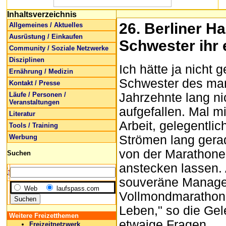
Inhaltsverzeichnis
26. Berliner H
Allgemeines / Aktuelles
Ausrüstung / Einkaufen
Schwester ihr 
Community / Soziale Netzwerke
Disziplinen
Ich hätte ja nicht 
Ernährung / Medizin
Schwester des mar
Kontakt / Presse
Läufe / Personen /
Jahrzehnte lang ni
Veranstaltungen
aufgefallen. Mal m
Literatur
Arbeit, gelegentli
Tools / Training
Werbung
Strömen lang gera
von der Marathoneu
Suchen
anstecken lassen. 
souveräne Manager
Web
laufspass.com
Vollmondmarathons
Leben," so die Gel
Weitere Freizetthemen
etwaige Fragen.
Freizeitnetzwerk