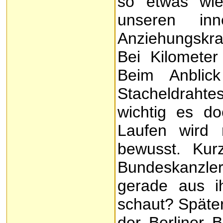
so etwas wi
unseren in
Anziehungskr
Bei Kilometer
Beim Anbli
Stacheldraht
wichtig es do
Laufen wird 
bewusst. Kur
Bundeskanzl
gerade aus i
schaut? Späte
der Berliner 