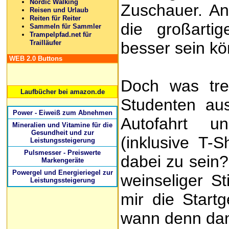
Nordic Walking
Zuschauer. An
Reisen und Urlaub
Reiten für Reiter
die großartig
Sammeln für Sammler
Trampelpfad.net für
Trailläufer
besser sein k
WEB 2.0 Buttons
Doch was trei
Laufbücher bei amazon.de
Studenten au
Power - Eiweiß zum Abnehmen
Autofahrt 
Mineralien und Vitamine für die
Gesundheit und zur
(inklusive T-
Leistungssteigerung
Pulsmesser - Preiswerte
dabei zu sein?
Markengeräte
Powergel und Energieriegel zur
weinseliger S
Leistungssteigerung
mir die Start
wann denn da