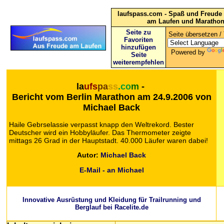
laufspass.com - Spaß und Freude 
am Laufen und Maratho
Seite zu
Seite übersetzen / 
Favoriten
hinzufügen
Powered by
Seite
weiterempfehlen
la
ufs
pa
ss
.co
m
-
Bericht vom Berlin Marathon
am 24.9.2006 von
Michael Back
Haile Gebrselassie verpasst knapp den Weltrekord. Bester
Deutscher wird ein Hobbyläufer. Das Thermometer zeigte
mittags 26 Grad in der Hauptstadt. 40.000 Läufer waren dabei!
Autor:
Michael Back
E-Mail - an Michael
Innovative Ausrüstung und Kleidung für Trailrunning und
Berglauf bei Racelite.de