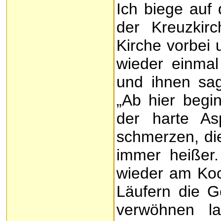
Ich biege auf
der Kreuzkir
Kirche vorbei 
wieder einma
und ihnen sag
„Ab hier begi
der harte As
schmerzen, di
immer heißer
wieder am Koc
Läufern die G
verwöhnen l