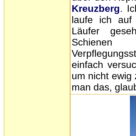
Kreuzberg
. I
laufe ich au
Läufer gese
Schienen
Verpflegungss
einfach versu
um nicht ewig 
man das, glaub