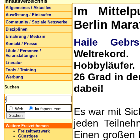
Inhaltsverzeichnis
Im Mittel
Allgemeines / Aktuelles
Ausrüstung / Einkaufen
Berlin Mara
Community / Soziale Netzwerke
Disziplinen
Ernährung / Medizin
Haile Gebrse
Kontakt / Presse
Weltrekord
Läufe / Personen /
Veranstaltungen
Hobbyläufer.
Literatur
Tools / Training
26 Grad in de
Werbung
dabei!
Suchen
Es war mit Sic
Web
laufspass.com
jeden Teilneh
Weitere Freizetthemen
Freizeitnetzwerk
Einen großen B
Günstiges