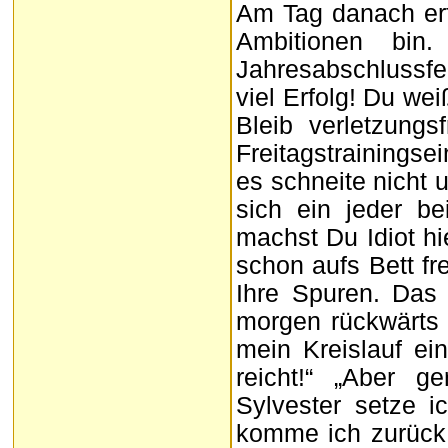
Am Tag danach erfa
Ambitionen bin.
Jahresabschlussfeie
viel Erfolg! Du wei
Bleib verletzung
Freitagstrainingse
es schneite nicht
sich ein jeder b
machst Du Idiot hi
schon aufs Bett fr
Ihre Spuren. Das
morgen rückwärts
mein Kreislauf ei
reicht!“ „Aber g
Sylvester setze 
komme ich zurück