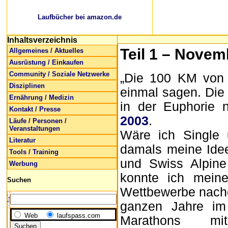
Laufbücher bei amazon.de
Inhaltsverzeichnis
Teil 1 – Nove
Allgemeines / Aktuelles
Ausrüstung / Einkaufen
Community / Soziale Netzwerke
„Die 100 KM von B
Disziplinen
einmal sagen. Die 
Ernährung / Medizin
in der Euphorie
Kontakt / Presse
2003
.
Läufe / Personen /
Veranstaltungen
Wäre ich Single 
Literatur
damals meine Idee
Tools / Training
und Swiss Alpine
Werbung
konnte ich meine
Suchen
Wettbewerbe nache
ganzen Jahre im
Web
laufspass.com
Marathons mit