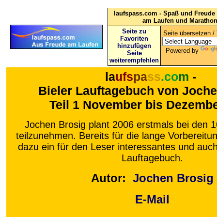
laufspass.com - Spaß und Freude 
am Laufen und Maratho
Seite zu
Seite übersetzen / 
Favoriten
hinzufügen
Powered by
Seite
weiterempfehlen
la
ufs
pa
ss
.co
m
-
Bieler Lauftagebuch von Joche
Teil 1 November bis Dezemb
Jochen Brosig plant 2006 erstmals bei den 1
teilzunehmen. Bereits für die lange Vorbereitu
dazu ein für den Leser interessantes und au
Lauftagebuch.
Autor:
Jochen Brosig
E-Mail