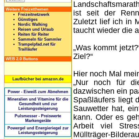
Landschaftsmarath
Weitere Freizetthemen
ist seit der Ren
Freizeitnetzwerk
Günstiges
Zuletzt lief ich i
Nordic Walking
taucht wieder die 
Reisen und Urlaub
Reiten für Reiter
Sammeln für Sammler
Trampelpfad.net für
„Was kommt jetzt?
Trailläufer
Ziel?“
WEB 2.0 Buttons
Hier noch Mal mei
Laufbücher bei amazon.de
„Nur noch für di
dazwischen ein paa
Power - Eiweiß zum Abnehmen
Spaßläufers liegt 
Mineralien und Vitamine für die
Gesundheit und zur
Sauwetter hat, ei
Leistungssteigerung
kann. Oder es geh
Pulsmesser - Preiswerte
Markengeräte
Arbeit viel Stre
Powergel und Energieriegel zur
Leistungssteigerung
Müllträger-Bilder